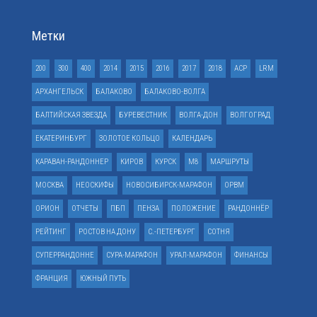
Метки
200
300
400
2014
2015
2016
2017
2018
ACP
LRM
АРХАНГЕЛЬСК
БАЛАКОВО
БАЛАКОВО-ВОЛГА
БАЛТИЙСКАЯ ЗВЕЗДА
БУРЕВЕСТНИК
ВОЛГА-ДОН
ВОЛГОГРАД
ЕКАТЕРИНБУРГ
ЗОЛОТОЕ КОЛЬЦО
КАЛЕНДАРЬ
КАРАВАН-РАНДОННЕР
КИРОВ
КУРСК
М8
МАРШРУТЫ
МОСКВА
НЕОСКИФЫ
НОВОСИБИРСК-МАРАФОН
ОРВМ
ОРИОН
ОТЧЕТЫ
ПБП
ПЕНЗА
ПОЛОЖЕНИЕ
РАНДОННЁР
РЕЙТИНГ
РОСТОВ НА ДОНУ
С.-ПЕТЕРБУРГ
СОТНЯ
СУПЕРРАНДОННЕ
СУРА-МАРАФОН
УРАЛ-МАРАФОН
ФИНАНСЫ
ФРАНЦИЯ
ЮЖНЫЙ ПУТЬ