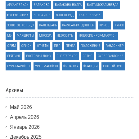
АРХАНГЕЛЬСК
БАЛАКОВО
БАЛАКОВО-ВОЛГА
БАЛТИЙСКАЯ ЗВЕЗДА
БУРЕВЕСТНИК
ВОЛГА-ДОН
ВОЛГОГРАД
ЕКАТЕРИНБУРГ
ЗОЛОТОЕ КОЛЬЦО
КАЛЕНДАРЬ
КАРАВАН-РАНДОННЕР
КИРОВ
КУРСК
М8
МАРШРУТЫ
МОСКВА
НЕОСКИФЫ
НОВОСИБИРСК-МАРАФОН
ОРВМ
ОРИОН
ОТЧЕТЫ
ПБП
ПЕНЗА
ПОЛОЖЕНИЕ
РАНДОННЁР
РЕЙТИНГ
РОСТОВ НА ДОНУ
С.-ПЕТЕРБУРГ
СОТНЯ
СУПЕРРАНДОННЕ
СУРА-МАРАФОН
УРАЛ-МАРАФОН
ФИНАНСЫ
ФРАНЦИЯ
ЮЖНЫЙ ПУТЬ
Архивы
Май 2026
Апрель 2026
Январь 2026
Декабрь 2025