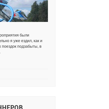
ероприятия были
льно я уже ездил, как и
х поездок подзабыты, в
.
ННЕРОВ