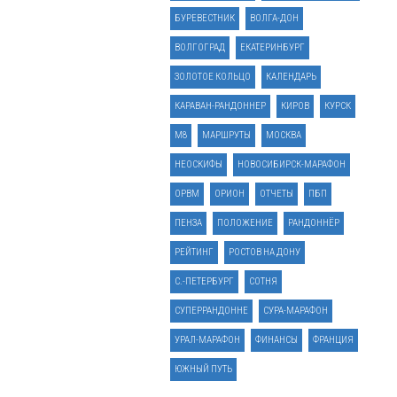
БУРЕВЕСТНИК
ВОЛГА-ДОН
ВОЛГОГРАД
ЕКАТЕРИНБУРГ
ЗОЛОТОЕ КОЛЬЦО
КАЛЕНДАРЬ
КАРАВАН-РАНДОННЕР
КИРОВ
КУРСК
М8
МАРШРУТЫ
МОСКВА
НЕОСКИФЫ
НОВОСИБИРСК-МАРАФОН
ОРВМ
ОРИОН
ОТЧЕТЫ
ПБП
ПЕНЗА
ПОЛОЖЕНИЕ
РАНДОННЁР
РЕЙТИНГ
РОСТОВ НА ДОНУ
С.-ПЕТЕРБУРГ
СОТНЯ
СУПЕРРАНДОННЕ
СУРА-МАРАФОН
УРАЛ-МАРАФОН
ФИНАНСЫ
ФРАНЦИЯ
ЮЖНЫЙ ПУТЬ