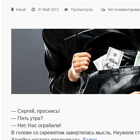
brevet
31 Май 2015
Просмотров:
Нет комментариев
— Сергей, проснись!
— Пять утра?
— Нет. Нас ограбили!
В голове со скрежетом завертелась мысль. Неужели с
Хозяйка хостела продолжала.
Далее…