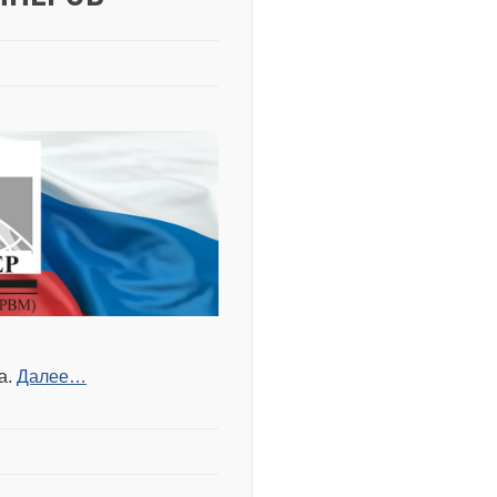
а.
Далее…