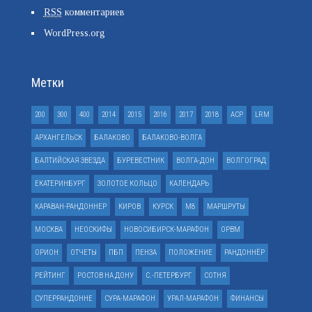
RSS
комментариев
WordPress.org
Метки
200
300
400
2014
2015
2016
2017
2018
ACP
LRM
АРХАНГЕЛЬСК
БАЛАКОВО
БАЛАКОВО-ВОЛГА
БАЛТИЙСКАЯ ЗВЕЗДА
БУРЕВЕСТНИК
ВОЛГА-ДОН
ВОЛГОГРАД
ЕКАТЕРИНБУРГ
ЗОЛОТОЕ КОЛЬЦО
КАЛЕНДАРЬ
КАРАВАН-РАНДОННЕР
КИРОВ
КУРСК
М8
МАРШРУТЫ
МОСКВА
НЕОСКИФЫ
НОВОСИБИРСК-МАРАФОН
ОРВМ
ОРИОН
ОТЧЕТЫ
ПБП
ПЕНЗА
ПОЛОЖЕНИЕ
РАНДОННЁР
РЕЙТИНГ
РОСТОВ НА ДОНУ
С.-ПЕТЕРБУРГ
СОТНЯ
СУПЕРРАНДОННЕ
СУРА-МАРАФОН
УРАЛ-МАРАФОН
ФИНАНСЫ