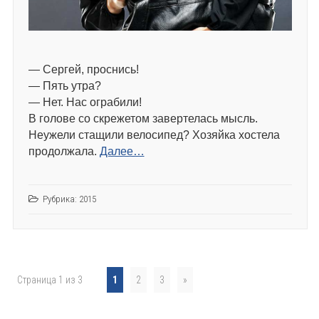
— Сергей, проснись!
— Пять утра?
— Нет. Нас ограбили!
В голове со скрежетом завертелась мысль.
Неужели стащили велосипед? Хозяйка хостела
продолжала.
Далее…
Рубрика:
2015
Страница 1 из 3
1
2
3
»