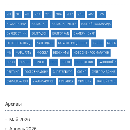
200
300
400
2014
2015
2016
2017
2018
ACP
LRM
АРХАНГЕЛЬСК
БАЛАКОВО
БАЛАКОВО-ВОЛГА
БАЛТИЙСКАЯ ЗВЕЗДА
БУРЕВЕСТНИК
ВОЛГА-ДОН
ВОЛГОГРАД
ЕКАТЕРИНБУРГ
ЗОЛОТОЕ КОЛЬЦО
КАЛЕНДАРЬ
КАРАВАН-РАНДОННЕР
КИРОВ
КУРСК
М8
МАРШРУТЫ
МОСКВА
НЕОСКИФЫ
НОВОСИБИРСК-МАРАФОН
ОРВМ
ОРИОН
ОТЧЕТЫ
ПБП
ПЕНЗА
ПОЛОЖЕНИЕ
РАНДОННЁР
РЕЙТИНГ
РОСТОВ НА ДОНУ
С.-ПЕТЕРБУРГ
СОТНЯ
СУПЕРРАНДОННЕ
СУРА-МАРАФОН
УРАЛ-МАРАФОН
ФИНАНСЫ
ФРАНЦИЯ
ЮЖНЫЙ ПУТЬ
Архивы
Май 2026
Апрель 2026