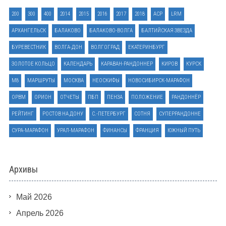
200
300
400
2014
2015
2016
2017
2018
ACP
LRM
АРХАНГЕЛЬСК
БАЛАКОВО
БАЛАКОВО-ВОЛГА
БАЛТИЙСКАЯ ЗВЕЗДА
БУРЕВЕСТНИК
ВОЛГА-ДОН
ВОЛГОГРАД
ЕКАТЕРИНБУРГ
ЗОЛОТОЕ КОЛЬЦО
КАЛЕНДАРЬ
КАРАВАН-РАНДОННЕР
КИРОВ
КУРСК
М8
МАРШРУТЫ
МОСКВА
НЕОСКИФЫ
НОВОСИБИРСК-МАРАФОН
ОРВМ
ОРИОН
ОТЧЕТЫ
ПБП
ПЕНЗА
ПОЛОЖЕНИЕ
РАНДОННЁР
РЕЙТИНГ
РОСТОВ НА ДОНУ
С.-ПЕТЕРБУРГ
СОТНЯ
СУПЕРРАНДОННЕ
СУРА-МАРАФОН
УРАЛ-МАРАФОН
ФИНАНСЫ
ФРАНЦИЯ
ЮЖНЫЙ ПУТЬ
Архивы
Май 2026
Апрель 2026