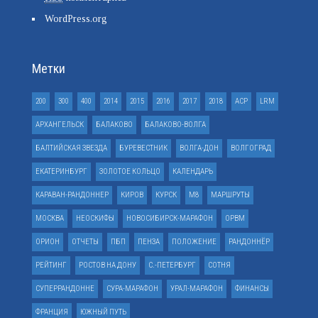
WordPress.org
Метки
200
300
400
2014
2015
2016
2017
2018
ACP
LRM
АРХАНГЕЛЬСК
БАЛАКОВО
БАЛАКОВО-ВОЛГА
БАЛТИЙСКАЯ ЗВЕЗДА
БУРЕВЕСТНИК
ВОЛГА-ДОН
ВОЛГОГРАД
ЕКАТЕРИНБУРГ
ЗОЛОТОЕ КОЛЬЦО
КАЛЕНДАРЬ
КАРАВАН-РАНДОННЕР
КИРОВ
КУРСК
М8
МАРШРУТЫ
МОСКВА
НЕОСКИФЫ
НОВОСИБИРСК-МАРАФОН
ОРВМ
ОРИОН
ОТЧЕТЫ
ПБП
ПЕНЗА
ПОЛОЖЕНИЕ
РАНДОННЁР
РЕЙТИНГ
РОСТОВ НА ДОНУ
С.-ПЕТЕРБУРГ
СОТНЯ
СУПЕРРАНДОННЕ
СУРА-МАРАФОН
УРАЛ-МАРАФОН
ФИНАНСЫ
ФРАНЦИЯ
ЮЖНЫЙ ПУТЬ