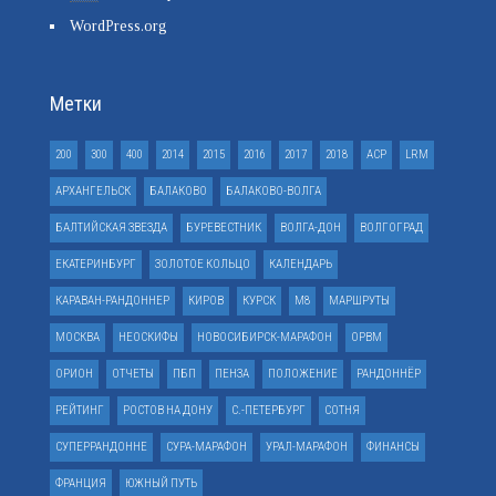
WordPress.org
Метки
200
300
400
2014
2015
2016
2017
2018
ACP
LRM
АРХАНГЕЛЬСК
БАЛАКОВО
БАЛАКОВО-ВОЛГА
БАЛТИЙСКАЯ ЗВЕЗДА
БУРЕВЕСТНИК
ВОЛГА-ДОН
ВОЛГОГРАД
ЕКАТЕРИНБУРГ
ЗОЛОТОЕ КОЛЬЦО
КАЛЕНДАРЬ
КАРАВАН-РАНДОННЕР
КИРОВ
КУРСК
М8
МАРШРУТЫ
МОСКВА
НЕОСКИФЫ
НОВОСИБИРСК-МАРАФОН
ОРВМ
ОРИОН
ОТЧЕТЫ
ПБП
ПЕНЗА
ПОЛОЖЕНИЕ
РАНДОННЁР
РЕЙТИНГ
РОСТОВ НА ДОНУ
С.-ПЕТЕРБУРГ
СОТНЯ
СУПЕРРАНДОННЕ
СУРА-МАРАФОН
УРАЛ-МАРАФОН
ФИНАНСЫ
ФРАНЦИЯ
ЮЖНЫЙ ПУТЬ