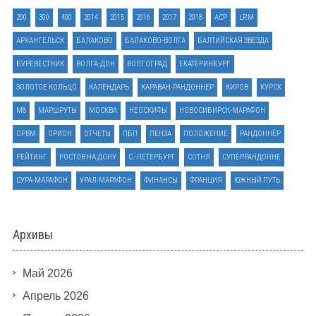
200
300
400
2014
2015
2016
2017
2018
ACP
LRM
АРХАНГЕЛЬСК
БАЛАКОВО
БАЛАКОВО-ВОЛГА
БАЛТИЙСКАЯ ЗВЕЗДА
БУРЕВЕСТНИК
ВОЛГА-ДОН
ВОЛГОГРАД
ЕКАТЕРИНБУРГ
ЗОЛОТОЕ КОЛЬЦО
КАЛЕНДАРЬ
КАРАВАН-РАНДОННЕР
КИРОВ
КУРСК
М8
МАРШРУТЫ
МОСКВА
НЕОСКИФЫ
НОВОСИБИРСК-МАРАФОН
ОРВМ
ОРИОН
ОТЧЕТЫ
ПБП
ПЕНЗА
ПОЛОЖЕНИЕ
РАНДОННЁР
РЕЙТИНГ
РОСТОВ НА ДОНУ
С.-ПЕТЕРБУРГ
СОТНЯ
СУПЕРРАНДОННЕ
СУРА-МАРАФОН
УРАЛ-МАРАФОН
ФИНАНСЫ
ФРАНЦИЯ
ЮЖНЫЙ ПУТЬ
Архивы
Май 2026
Апрель 2026