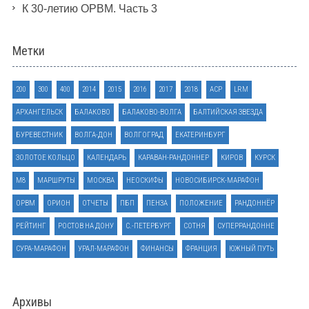
К 30-летию ОРВМ. Часть 3
Метки
200
300
400
2014
2015
2016
2017
2018
ACP
LRM
АРХАНГЕЛЬСК
БАЛАКОВО
БАЛАКОВО-ВОЛГА
БАЛТИЙСКАЯ ЗВЕЗДА
БУРЕВЕСТНИК
ВОЛГА-ДОН
ВОЛГОГРАД
ЕКАТЕРИНБУРГ
ЗОЛОТОЕ КОЛЬЦО
КАЛЕНДАРЬ
КАРАВАН-РАНДОННЕР
КИРОВ
КУРСК
М8
МАРШРУТЫ
МОСКВА
НЕОСКИФЫ
НОВОСИБИРСК-МАРАФОН
ОРВМ
ОРИОН
ОТЧЕТЫ
ПБП
ПЕНЗА
ПОЛОЖЕНИЕ
РАНДОННЁР
РЕЙТИНГ
РОСТОВ НА ДОНУ
С.-ПЕТЕРБУРГ
СОТНЯ
СУПЕРРАНДОННЕ
СУРА-МАРАФОН
УРАЛ-МАРАФОН
ФИНАНСЫ
ФРАНЦИЯ
ЮЖНЫЙ ПУТЬ
Архивы