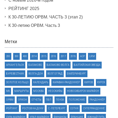
С новым 2026-м годом
РЕЙТИНГ 2025
К 30-ЛЕТИЮ ОРВМ. ЧАСТЬ 3 (этап 2)
К 30-летию ОРВМ. Часть 3
Метки
200
300
400
2014
2015
2016
2017
2018
ACP
LRM
АРХАНГЕЛЬСК
БАЛАКОВО
БАЛАКОВО-ВОЛГА
БАЛТИЙСКАЯ ЗВЕЗДА
БУРЕВЕСТНИК
ВОЛГА-ДОН
ВОЛГОГРАД
ЕКАТЕРИНБУРГ
ЗОЛОТОЕ КОЛЬЦО
КАЛЕНДАРЬ
КАРАВАН-РАНДОННЕР
КИРОВ
КУРСК
М8
МАРШРУТЫ
МОСКВА
НЕОСКИФЫ
НОВОСИБИРСК-МАРАФОН
ОРВМ
ОРИОН
ОТЧЕТЫ
ПБП
ПЕНЗА
ПОЛОЖЕНИЕ
РАНДОННЁР
РЕЙТИНГ
РОСТОВ НА ДОНУ
С.-ПЕТЕРБУРГ
СОТНЯ
СУПЕРРАНДОННЕ
СУРА-МАРАФОН
УРАЛ-МАРАФОН
ФИНАНСЫ
ФРАНЦИЯ
ЮЖНЫЙ ПУТЬ