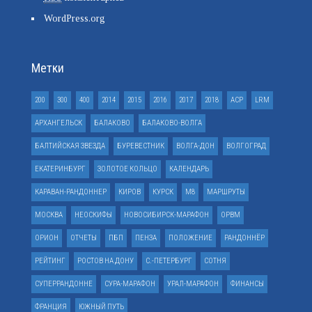
WordPress.org
Метки
200
300
400
2014
2015
2016
2017
2018
ACP
LRM
АРХАНГЕЛЬСК
БАЛАКОВО
БАЛАКОВО-ВОЛГА
БАЛТИЙСКАЯ ЗВЕЗДА
БУРЕВЕСТНИК
ВОЛГА-ДОН
ВОЛГОГРАД
ЕКАТЕРИНБУРГ
ЗОЛОТОЕ КОЛЬЦО
КАЛЕНДАРЬ
КАРАВАН-РАНДОННЕР
КИРОВ
КУРСК
М8
МАРШРУТЫ
МОСКВА
НЕОСКИФЫ
НОВОСИБИРСК-МАРАФОН
ОРВМ
ОРИОН
ОТЧЕТЫ
ПБП
ПЕНЗА
ПОЛОЖЕНИЕ
РАНДОННЁР
РЕЙТИНГ
РОСТОВ НА ДОНУ
С.-ПЕТЕРБУРГ
СОТНЯ
СУПЕРРАНДОННЕ
СУРА-МАРАФОН
УРАЛ-МАРАФОН
ФИНАНСЫ
ФРАНЦИЯ
ЮЖНЫЙ ПУТЬ