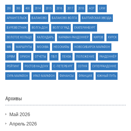
200
300
400
2014
2015
2016
2017
2018
ACP
LRM
АРХАНГЕЛЬСК
БАЛАКОВО
БАЛАКОВО-ВОЛГА
БАЛТИЙСКАЯ ЗВЕЗДА
БУРЕВЕСТНИК
ВОЛГА-ДОН
ВОЛГОГРАД
ЕКАТЕРИНБУРГ
ЗОЛОТОЕ КОЛЬЦО
КАЛЕНДАРЬ
КАРАВАН-РАНДОННЕР
КИРОВ
КУРСК
М8
МАРШРУТЫ
МОСКВА
НЕОСКИФЫ
НОВОСИБИРСК-МАРАФОН
ОРВМ
ОРИОН
ОТЧЕТЫ
ПБП
ПЕНЗА
ПОЛОЖЕНИЕ
РАНДОННЁР
РЕЙТИНГ
РОСТОВ НА ДОНУ
С.-ПЕТЕРБУРГ
СОТНЯ
СУПЕРРАНДОННЕ
СУРА-МАРАФОН
УРАЛ-МАРАФОН
ФИНАНСЫ
ФРАНЦИЯ
ЮЖНЫЙ ПУТЬ
Архивы
Май 2026
Апрель 2026