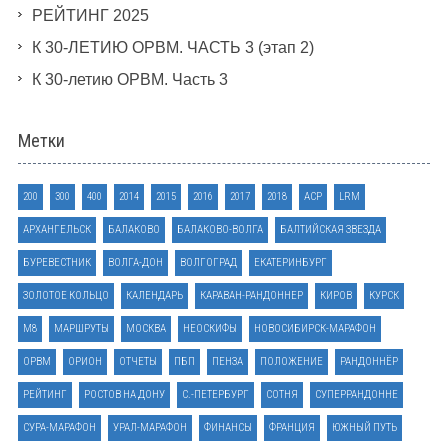
РЕЙТИНГ 2025
К 30-ЛЕТИЮ ОРВМ. ЧАСТЬ 3 (этап 2)
К 30-летию ОРВМ. Часть 3
Метки
200
300
400
2014
2015
2016
2017
2018
ACP
LRM
АРХАНГЕЛЬСК
БАЛАКОВО
БАЛАКОВО-ВОЛГА
БАЛТИЙСКАЯ ЗВЕЗДА
БУРЕВЕСТНИК
ВОЛГА-ДОН
ВОЛГОГРАД
ЕКАТЕРИНБУРГ
ЗОЛОТОЕ КОЛЬЦО
КАЛЕНДАРЬ
КАРАВАН-РАНДОННЕР
КИРОВ
КУРСК
М8
МАРШРУТЫ
МОСКВА
НЕОСКИФЫ
НОВОСИБИРСК-МАРАФОН
ОРВМ
ОРИОН
ОТЧЕТЫ
ПБП
ПЕНЗА
ПОЛОЖЕНИЕ
РАНДОННЁР
РЕЙТИНГ
РОСТОВ НА ДОНУ
С.-ПЕТЕРБУРГ
СОТНЯ
СУПЕРРАНДОННЕ
СУРА-МАРАФОН
УРАЛ-МАРАФОН
ФИНАНСЫ
ФРАНЦИЯ
ЮЖНЫЙ ПУТЬ