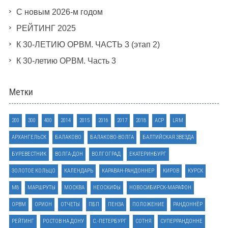
С новым 2026-м годом
РЕЙТИНГ 2025
К 30-ЛЕТИЮ ОРВМ. ЧАСТЬ 3 (этап 2)
К 30-летию ОРВМ. Часть 3
Метки
200
300
400
2014
2015
2016
2017
2018
ACP
LRM
АРХАНГЕЛЬСК
БАЛАКОВО
БАЛАКОВО-ВОЛГА
БАЛТИЙСКАЯ ЗВЕЗДА
БУРЕВЕСТНИК
ВОЛГА-ДОН
ВОЛГОГРАД
ЕКАТЕРИНБУРГ
ЗОЛОТОЕ КОЛЬЦО
КАЛЕНДАРЬ
КАРАВАН-РАНДОННЕР
КИРОВ
КУРСК
М8
МАРШРУТЫ
МОСКВА
НЕОСКИФЫ
НОВОСИБИРСК-МАРАФОН
ОРВМ
ОРИОН
ОТЧЕТЫ
ПБП
ПЕНЗА
ПОЛОЖЕНИЕ
РАНДОННЁР
РЕЙТИНГ
РОСТОВ НА ДОНУ
С.-ПЕТЕРБУРГ
СОТНЯ
СУПЕРРАНДОННЕ