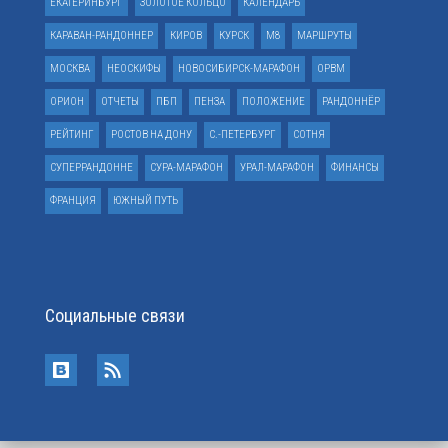
ЕКАТЕРИНБУРГ
ЗОЛОТОЕ КОЛЬЦО
КАЛЕНДАРЬ
КАРАВАН-РАНДОННЕР
КИРОВ
КУРСК
М8
МАРШРУТЫ
МОСКВА
НЕОСКИФЫ
НОВОСИБИРСК-МАРАФОН
ОРВМ
ОРИОН
ОТЧЕТЫ
ПБП
ПЕНЗА
ПОЛОЖЕНИЕ
РАНДОННЁР
РЕЙТИНГ
РОСТОВ НА ДОНУ
С.-ПЕТЕРБУРГ
СОТНЯ
СУПЕРРАНДОННЕ
СУРА-МАРАФОН
УРАЛ-МАРАФОН
ФИНАНСЫ
ФРАНЦИЯ
ЮЖНЫЙ ПУТЬ
Социальные связи