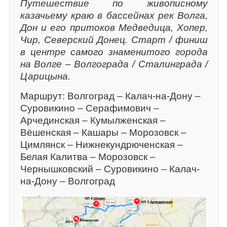
Путешествие по живописному
казачьему краю в бассейнах рек Волга,
Дон и его притоков Медведица, Хопер,
Чир, Северский Донец. Старт / финиш
в центре самого знаменитого города
на Волге – Волгограда / Сталинграда /
Царицына.
Маршрут: Волгоград – Калач-на-Дону –
Суровикино – Серафимович –
Арчединская – Кумылженская –
Вёшенская – Кашары – Морозовск –
Цимлянск – Нижнекундрюченская –
Белая Калитва – Морозовск –
Чернышковский – Суровикино – Калач-
на-Дону – Волгоград