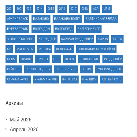
200
300
400
2014
2015
2016
2017
2018
ACP
LRM
АРХАНГЕЛЬСК
БАЛАКОВО
БАЛАКОВО-ВОЛГА
БАЛТИЙСКАЯ ЗВЕЗДА
БУРЕВЕСТНИК
ВОЛГА-ДОН
ВОЛГОГРАД
ЕКАТЕРИНБУРГ
ЗОЛОТОЕ КОЛЬЦО
КАЛЕНДАРЬ
КАРАВАН-РАНДОННЕР
КИРОВ
КУРСК
М8
МАРШРУТЫ
МОСКВА
НЕОСКИФЫ
НОВОСИБИРСК-МАРАФОН
ОРВМ
ОРИОН
ОТЧЕТЫ
ПБП
ПЕНЗА
ПОЛОЖЕНИЕ
РАНДОННЁР
РЕЙТИНГ
РОСТОВ НА ДОНУ
С.-ПЕТЕРБУРГ
СОТНЯ
СУПЕРРАНДОННЕ
СУРА-МАРАФОН
УРАЛ-МАРАФОН
ФИНАНСЫ
ФРАНЦИЯ
ЮЖНЫЙ ПУТЬ
Архивы
Май 2026
Апрель 2026