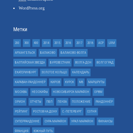
WordPress.org
Метки
200
300
400
2014
2015
2016
2017
2018
ACP
LRM
АРХАНГЕЛЬСК
БАЛАКОВО
БАЛАКОВО-ВОЛГА
БАЛТИЙСКАЯ ЗВЕЗДА
БУРЕВЕСТНИК
ВОЛГА-ДОН
ВОЛГОГРАД
ЕКАТЕРИНБУРГ
ЗОЛОТОЕ КОЛЬЦО
КАЛЕНДАРЬ
КАРАВАН-РАНДОННЕР
КИРОВ
КУРСК
М8
МАРШРУТЫ
МОСКВА
НЕОСКИФЫ
НОВОСИБИРСК-МАРАФОН
ОРВМ
ОРИОН
ОТЧЕТЫ
ПБП
ПЕНЗА
ПОЛОЖЕНИЕ
РАНДОННЁР
РЕЙТИНГ
РОСТОВ НА ДОНУ
С.-ПЕТЕРБУРГ
СОТНЯ
СУПЕРРАНДОННЕ
СУРА-МАРАФОН
УРАЛ-МАРАФОН
ФИНАНСЫ
ФРАНЦИЯ
ЮЖНЫЙ ПУТЬ