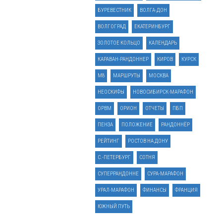
БУРЕВЕСТНИК
ВОЛГА-ДОН
ВОЛГОГРАД
ЕКАТЕРИНБУРГ
ЗОЛОТОЕ КОЛЬЦО
КАЛЕНДАРЬ
КАРАВАН-РАНДОННЕР
КИРОВ
КУРСК
М8
МАРШРУТЫ
МОСКВА
НЕОСКИФЫ
НОВОСИБИРСК-МАРАФОН
ОРВМ
ОРИОН
ОТЧЕТЫ
ПБП
ПЕНЗА
ПОЛОЖЕНИЕ
РАНДОННЁР
РЕЙТИНГ
РОСТОВ НА ДОНУ
С.-ПЕТЕРБУРГ
СОТНЯ
СУПЕРРАНДОННЕ
СУРА-МАРАФОН
УРАЛ-МАРАФОН
ФИНАНСЫ
ФРАНЦИЯ
ЮЖНЫЙ ПУТЬ