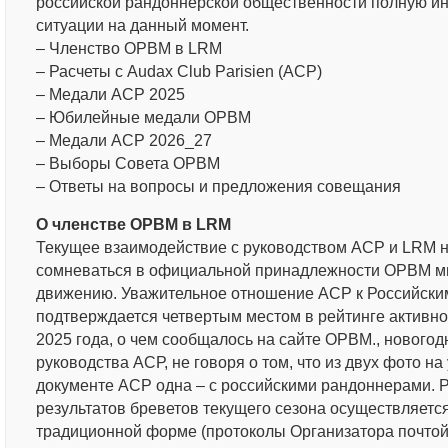
российской рандоннерской общественности полную и
ситуации на данный момент.
– Членство ОРВМ в LRM
– Расчеты с Audax Club Parisien (АСР)
– Медали АСР 2025
– Юбилейные медали ОРВМ
– Медали АСР 2026_27
– Выборы Совета ОРВМ
– Ответы на вопросы и предложения совещания
О членстве ОРВМ в LRM
Текущее взаимодействие с руководством АСР и LRM н
сомневаться в официальной принадлежности ОРВМ м
движению. Уважительное отношение АСР к Российск
подтверждается четвертым местом в рейтинге активнос
2025 года, о чем сообщалось на сайте ОРВМ., нового
руководства АСР, не говоря о том, что из двух фото 
документе АСР одна – с российскими рандоннерами. 
результатов бреветов текущего сезона осуществляется
традиционной форме (протоколы Организатора почто