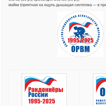
майки (приятная на ощупь дышащая синтетика — в пред