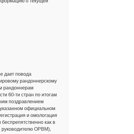
нформацию о текущей
е дает повода
ировому рандоннерскому
им рандоннерам
ти 60-ти стран по итогам
дним поздравлением
на указанном официальном
Регистрация и омологация
 беспрепятственно как в
й руководителю ОРВМ),