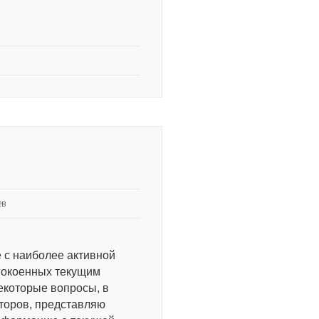
ев
 с наиболее активной
спокоенных текущим
екоторые вопросы, в
аторов, представляю