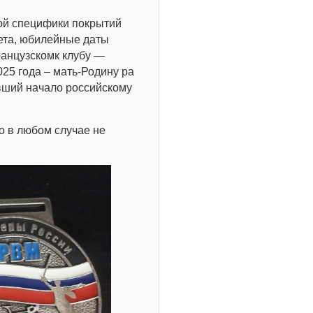
ой специфики покрытий
ета, юбилейные даты
ранцузскомк клубу —
25 года – мать-Родину ра
вший начало российскому
но в любом случае не