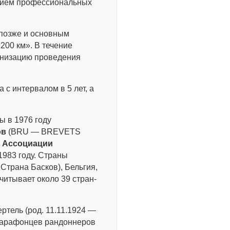
нием профессиональных
 позже и основным
00 км». В течение
анизацию проведения
с интервалом в 5 лет, а
ы в 1976 году
ов
(BRU — BREVETS
 Ассоциации
83 году. Страны
Страна Басков), Бельгия,
читывает около 39 стран-
ртель (род. 11.11.1924 —
 марафонцев рандоннеров