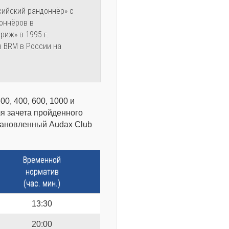
сийский рандоннёр» с
доннёров в
иж» в 1995 г.
 ВRM в России на
0, 400, 600, 1000 и
я зачета пройденного
тановленный Audax Club
Временной
норматив
(час. мин.)
13:30
20:00