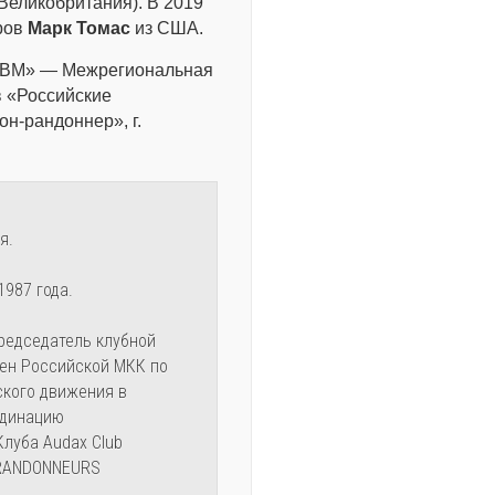
Великобритания). В 2019
ров
Марк Томас
из США.
ОРВМ» — Межрегиональная
 «Российские
н-рандоннер», г.
я.
1987 года.
Председатель клубной
Член Российской МКК по
ского движения в
ординацию
луба Audax Club
в RANDONNEURS