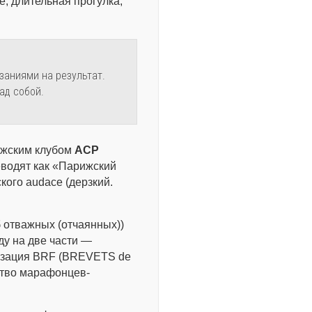
e, длительная прогулка,
аниями на результат.
ад собой.
ижским клубом
ACP
еводят как «Парижский
кого audace (дерзкий.
 отважных (отчаянных))
ду на две части —
низация BRF (BREVETS de
во марафонцев-