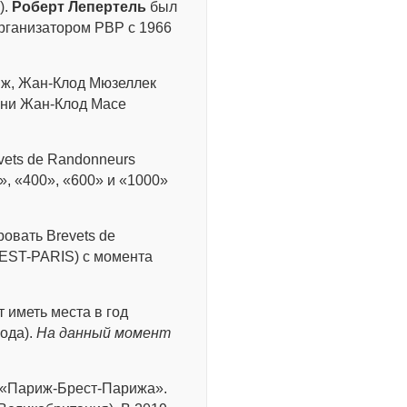
).
Роберт Лепертель
был
организатором PBP с 1966
иж, Жан-Клод Мюзеллек
ени Жан-Клод Масе
ets de Randonneurs
, «400», «600» и «1000»
овать Brevets de
EST-PARIS) с момента
т иметь места в год
года).
На данный момент
о «Париж-Брест-Парижа».