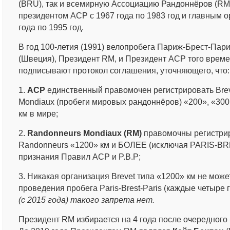
(BRU), так и всемирную Ассоциацию Рандоннёров (RM
президентом АСР с 1967 года по 1983 год и главным 
года по 1995 год.
В год 100-летия (1991) велопробега Париж-Брест-Пар
(Швеция), Президент RM, и Президент ACP того врем
подписывают протокол соглашения, уточняющего, что:
1.
ACP
единственный правомочен регистрировать Brev
Mondiaux (пробеги мировых рандоннёров) «200», «300»
км в мире;
2.
Randonneurs Mondiaux (RM)
правомочны регистрир
Randonneurs «1200» км и БОЛЕЕ (исключая PARIS-BR
признания Правил ACP и P.B.P;
3. Никакая организация Brevet типа «1200» км не може
проведения пробега Paris-Brest-Paris (каждые четыре 
(с 2015 года) такого запрета нет.
Президент RM избирается на 4 года после очередног