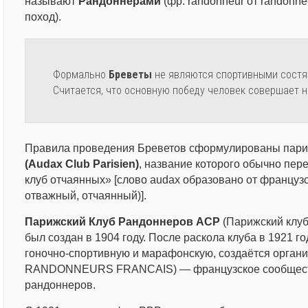
называют
Рандоннерами
(фр. randonneur от randonné
поход).
Формально
Бреветы
не являются спортивными состяз
Считается, что основную победу человек совершает н
Правила проведения Бреветов сформулированы пар
(Audax Club Parisien)
, название которого обычно пер
клуб отчаянных» [слово audax образовано от французс
отважный, отчаянный)].
Парижский Клуб Рандоннеров ACP
(Парижский клуб
был создан в 1904 году. После раскола клуба в 1921 го
гоночно-спортивную и марафонскую, создаётся орга
RANDONNEURS FRANCAIS) — французское сообщест
рандоннеров.