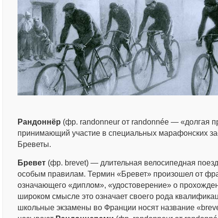
Рандоннёр
(фр. randonneur от randonnée — «долгая п
принимающий участие в специальных марафонских зае
Бреветы.
Бревет
(фр. brevet) — длительная велосипедная поез
особым правилам. Термин «Бревет» произошел от фран
означающего «диплом», «удостоверение» о прохожден
широком смысле это означает своего рода квалификац
школьные экзамены во Франции носят название «breve