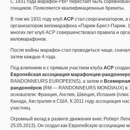
C 1931 года марафон PBP перестает быть соревнова
гонщиков. Появляются квалификационные бреветы.
В том же 1931 году клуб
ACP
стал соорганизатором, а
организатором веломарафона «Париж-Брест-Париж. 12
многих лет клуб ACP совершенствовал правила и орг
веломарафонов.
После войны марафон стал проводиться чаще, сначала 
затем каждые 4 года.
Под влиянием и с прямым участием клуба
ACP
создан
Европейская ассоциация марафонцев-рандоннер
RANDONNEURS EUROPEENS), а затем и
Всемирная
рандоннёров
(RM — RANDONNEURS MONDIAUX) в 19
основатели: Франция, Англия, Швеция, Испания (плюс 
Канада, Австралия и США. К 2011 году ассоциация нас
участниц.
Огромный вклад в развите движения внес Роберт Лепе
25.05.2013). Он создал как Европейскую ассоциацию