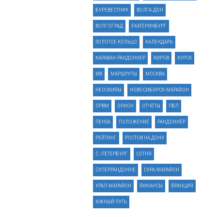
БУРЕВЕСТНИК
ВОЛГА-ДОН
ВОЛГОГРАД
ЕКАТЕРИНБУРГ
ЗОЛОТОЕ КОЛЬЦО
КАЛЕНДАРЬ
КАРАВАН-РАНДОННЕР
КИРОВ
КУРСК
М8
МАРШРУТЫ
МОСКВА
НЕОСКИФЫ
НОВОСИБИРСК-МАРАФОН
ОРВМ
ОРИОН
ОТЧЕТЫ
ПБП
ПЕНЗА
ПОЛОЖЕНИЕ
РАНДОННЁР
РЕЙТИНГ
РОСТОВ НА ДОНУ
С.-ПЕТЕРБУРГ
СОТНЯ
СУПЕРРАНДОННЕ
СУРА-МАРАФОН
УРАЛ-МАРАФОН
ФИНАНСЫ
ФРАНЦИЯ
ЮЖНЫЙ ПУТЬ