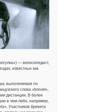
рогулка») — велосипедист,
здах, известных как
дка, выполняемая по
цузского слова «brevet»,
ии дистанции. В более
ию в чем-либо, например,
ts». Участников бревета