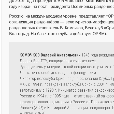
До 2019 года Президентом RM являлся
Кейт Бентон
(
году избран на пост Президента Всемирных рандонне
Россию, на международном уровне, представляет «
организация рандоннёров — велотуристов-марфонцев
рандоннеры» (основатель В. Комочков, Велоклуб «Орио
Волгоград. На базе этого клуба и действует ОРВМ).
КОМОЧКОВ Валерий Анатольевич
1948 года рождени
Доцент ВолгГТУ, кандидат технических наук.
Руководитель университетской секции велотуризма с 
Достаточно свободно владеет французским.
Директор велоклуба Орион со дня основания Клуба, 
МКК с 1994 г., президент велоклуба Орион с 2004 г. 
велотуризму с 1998 г. Инициатор развития рандоннёр
России с 1994 г.; с 1995 года — ответственный за ко
веломарафонного движения в России от Парижского К
Parisien (ACP) и Всемирной Ассоциации рандоннёро
MONDIAUX (RM).