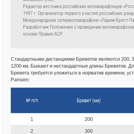
Редактор вестника российских веломарафонцев «Рос
1997 г. Организатор первого участия российских ран
Международном супервеломарафоне «Париж-Брест-Пар
Разработчик Положения о проведении веломарафонов
основе Правил ACP.
Стандартными дистанциями Бреветов являются 200, 30
1200 км. Бывают и нестандартные длины Бреветов. Дл
Бревета требуется уложиться в норматив времени, ус
Parisien:
№ п/п
Бревет (км)
1
200
2
300