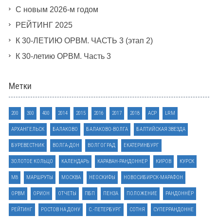
С новым 2026-м годом
РЕЙТИНГ 2025
К 30-ЛЕТИЮ ОРВМ. ЧАСТЬ 3 (этап 2)
К 30-летию ОРВМ. Часть 3
Метки
200
300
400
2014
2015
2016
2017
2018
ACP
LRM
АРХАНГЕЛЬСК
БАЛАКОВО
БАЛАКОВО-ВОЛГА
БАЛТИЙСКАЯ ЗВЕЗДА
БУРЕВЕСТНИК
ВОЛГА-ДОН
ВОЛГОГРАД
ЕКАТЕРИНБУРГ
ЗОЛОТОЕ КОЛЬЦО
КАЛЕНДАРЬ
КАРАВАН-РАНДОННЕР
КИРОВ
КУРСК
М8
МАРШРУТЫ
МОСКВА
НЕОСКИФЫ
НОВОСИБИРСК-МАРАФОН
ОРВМ
ОРИОН
ОТЧЕТЫ
ПБП
ПЕНЗА
ПОЛОЖЕНИЕ
РАНДОННЁР
РЕЙТИНГ
РОСТОВ НА ДОНУ
С.-ПЕТЕРБУРГ
СОТНЯ
СУПЕРРАНДОННЕ