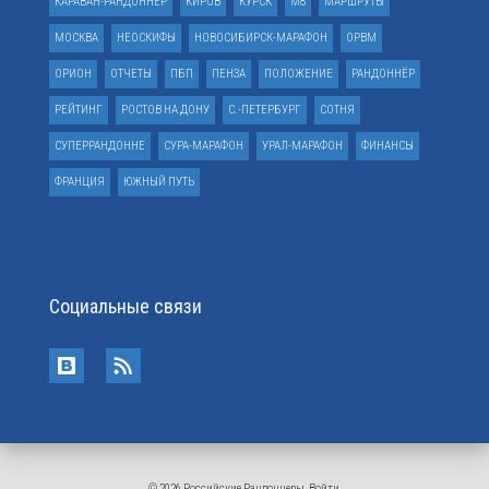
КАРАВАН-РАНДОННЕР
КИРОВ
КУРСК
М8
МАРШРУТЫ
МОСКВА
НЕОСКИФЫ
НОВОСИБИРСК-МАРАФОН
ОРВМ
ОРИОН
ОТЧЕТЫ
ПБП
ПЕНЗА
ПОЛОЖЕНИЕ
РАНДОННЁР
РЕЙТИНГ
РОСТОВ НА ДОНУ
С.-ПЕТЕРБУРГ
СОТНЯ
СУПЕРРАНДОННЕ
СУРА-МАРАФОН
УРАЛ-МАРАФОН
ФИНАНСЫ
ФРАНЦИЯ
ЮЖНЫЙ ПУТЬ
Социальные связи
© 2026 Российские Рандоннеры
Войти