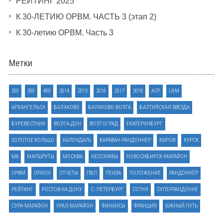
РЕЙТИНГ 2025
К 30-ЛЕТИЮ ОРВМ. ЧАСТЬ 3 (этап 2)
К 30-летию ОРВМ. Часть 3
Метки
200
300
400
2014
2015
2016
2017
2018
ACP
LRM
АРХАНГЕЛЬСК
БАЛАКОВО
БАЛАКОВО-ВОЛГА
БАЛТИЙСКАЯ ЗВЕЗДА
БУРЕВЕСТНИК
ВОЛГА-ДОН
ВОЛГОГРАД
ЕКАТЕРИНБУРГ
ЗОЛОТОЕ КОЛЬЦО
КАЛЕНДАРЬ
КАРАВАН-РАНДОННЕР
КИРОВ
КУРСК
М8
МАРШРУТЫ
МОСКВА
НЕОСКИФЫ
НОВОСИБИРСК-МАРАФОН
ОРВМ
ОРИОН
ОТЧЕТЫ
ПБП
ПЕНЗА
ПОЛОЖЕНИЕ
РАНДОННЁР
РЕЙТИНГ
РОСТОВ НА ДОНУ
С.-ПЕТЕРБУРГ
СОТНЯ
СУПЕРРАНДОННЕ
СУРА-МАРАФОН
УРАЛ-МАРАФОН
ФИНАНСЫ
ФРАНЦИЯ
ЮЖНЫЙ ПУТЬ