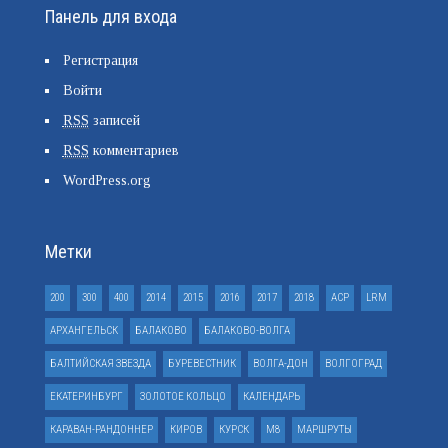
Панель для входа
Регистрация
Войти
RSS
записей
RSS
комментариев
WordPress.org
Метки
200
300
400
2014
2015
2016
2017
2018
ACP
LRM
АРХАНГЕЛЬСК
БАЛАКОВО
БАЛАКОВО-ВОЛГА
БАЛТИЙСКАЯ ЗВЕЗДА
БУРЕВЕСТНИК
ВОЛГА-ДОН
ВОЛГОГРАД
ЕКАТЕРИНБУРГ
ЗОЛОТОЕ КОЛЬЦО
КАЛЕНДАРЬ
КАРАВАН-РАНДОННЕР
КИРОВ
КУРСК
М8
МАРШРУТЫ