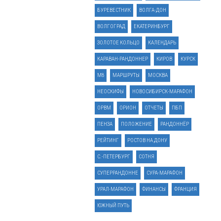
БУРЕВЕСТНИК
ВОЛГА-ДОН
ВОЛГОГРАД
ЕКАТЕРИНБУРГ
ЗОЛОТОЕ КОЛЬЦО
КАЛЕНДАРЬ
КАРАВАН-РАНДОННЕР
КИРОВ
КУРСК
М8
МАРШРУТЫ
МОСКВА
НЕОСКИФЫ
НОВОСИБИРСК-МАРАФОН
ОРВМ
ОРИОН
ОТЧЕТЫ
ПБП
ПЕНЗА
ПОЛОЖЕНИЕ
РАНДОННЁР
РЕЙТИНГ
РОСТОВ НА ДОНУ
С.-ПЕТЕРБУРГ
СОТНЯ
СУПЕРРАНДОННЕ
СУРА-МАРАФОН
УРАЛ-МАРАФОН
ФИНАНСЫ
ФРАНЦИЯ
ЮЖНЫЙ ПУТЬ