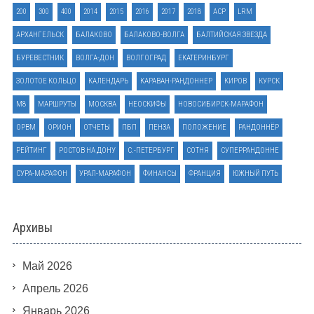
200
300
400
2014
2015
2016
2017
2018
ACP
LRM
АРХАНГЕЛЬСК
БАЛАКОВО
БАЛАКОВО-ВОЛГА
БАЛТИЙСКАЯ ЗВЕЗДА
БУРЕВЕСТНИК
ВОЛГА-ДОН
ВОЛГОГРАД
ЕКАТЕРИНБУРГ
ЗОЛОТОЕ КОЛЬЦО
КАЛЕНДАРЬ
КАРАВАН-РАНДОННЕР
КИРОВ
КУРСК
М8
МАРШРУТЫ
МОСКВА
НЕОСКИФЫ
НОВОСИБИРСК-МАРАФОН
ОРВМ
ОРИОН
ОТЧЕТЫ
ПБП
ПЕНЗА
ПОЛОЖЕНИЕ
РАНДОННЁР
РЕЙТИНГ
РОСТОВ НА ДОНУ
С.-ПЕТЕРБУРГ
СОТНЯ
СУПЕРРАНДОННЕ
СУРА-МАРАФОН
УРАЛ-МАРАФОН
ФИНАНСЫ
ФРАНЦИЯ
ЮЖНЫЙ ПУТЬ
Архивы
Май 2026
Апрель 2026
Январь 2026