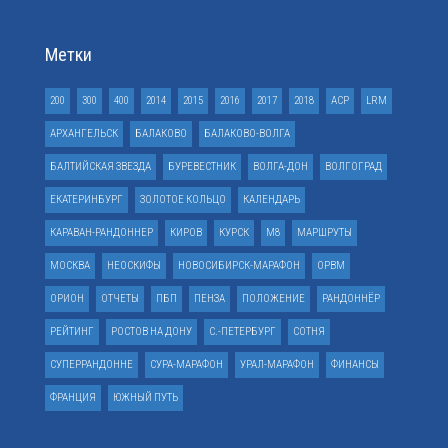
Метки
200
300
400
2014
2015
2016
2017
2018
ACP
LRM
АРХАНГЕЛЬСК
БАЛАКОВО
БАЛАКОВО-ВОЛГА
БАЛТИЙСКАЯ ЗВЕЗДА
БУРЕВЕСТНИК
ВОЛГА-ДОН
ВОЛГОГРАД
ЕКАТЕРИНБУРГ
ЗОЛОТОЕ КОЛЬЦО
КАЛЕНДАРЬ
КАРАВАН-РАНДОННЕР
КИРОВ
КУРСК
М8
МАРШРУТЫ
МОСКВА
НЕОСКИФЫ
НОВОСИБИРСК-МАРАФОН
ОРВМ
ОРИОН
ОТЧЕТЫ
ПБП
ПЕНЗА
ПОЛОЖЕНИЕ
РАНДОННЁР
РЕЙТИНГ
РОСТОВ НА ДОНУ
С.-ПЕТЕРБУРГ
СОТНЯ
СУПЕРРАНДОННЕ
СУРА-МАРАФОН
УРАЛ-МАРАФОН
ФИНАНСЫ
ФРАНЦИЯ
ЮЖНЫЙ ПУТЬ