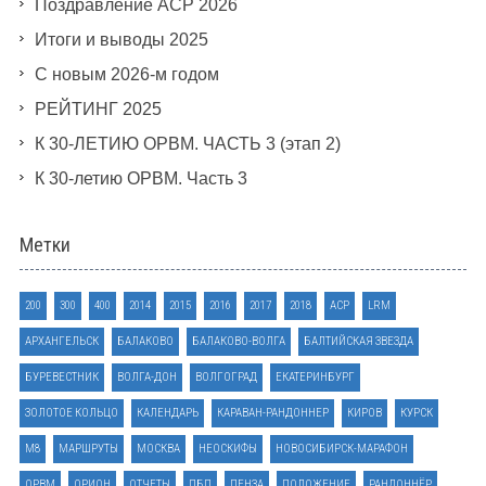
Поздравление АСР 2026
Итоги и выводы 2025
С новым 2026-м годом
РЕЙТИНГ 2025
К 30-ЛЕТИЮ ОРВМ. ЧАСТЬ 3 (этап 2)
К 30-летию ОРВМ. Часть 3
Метки
200
300
400
2014
2015
2016
2017
2018
ACP
LRM
АРХАНГЕЛЬСК
БАЛАКОВО
БАЛАКОВО-ВОЛГА
БАЛТИЙСКАЯ ЗВЕЗДА
БУРЕВЕСТНИК
ВОЛГА-ДОН
ВОЛГОГРАД
ЕКАТЕРИНБУРГ
ЗОЛОТОЕ КОЛЬЦО
КАЛЕНДАРЬ
КАРАВАН-РАНДОННЕР
КИРОВ
КУРСК
М8
МАРШРУТЫ
МОСКВА
НЕОСКИФЫ
НОВОСИБИРСК-МАРАФОН
ОРВМ
ОРИОН
ОТЧЕТЫ
ПБП
ПЕНЗА
ПОЛОЖЕНИЕ
РАНДОННЁР