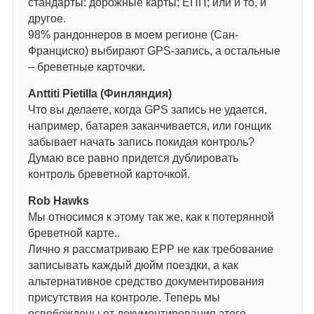
стандарты: дорожные карты; ЕПП; или и то, и
другое.
98% рандоннеров в моем регионе (Сан-
Франциско) выбирают GPS-запись, а остальные
– бреветные карточки.
Anttiti Pietilla (Финляндия)
Что вы делаете, когда GPS запись не удается,
например, батарея заканчивается, или гонщик
забывает начать запись покидая контроль?
Думаю все равно придется дублировать
контроль бреветной карточкой.
Rob Hawks
Мы относимся к этому так же, как к потерянной
бреветной карте..
Лично я рассматриваю EPP не как требование
записывать каждый дюйм поездки, а как
альтернативное средство документирования
присутствия на контроле. Теперь мы
освобождены от документирования этого