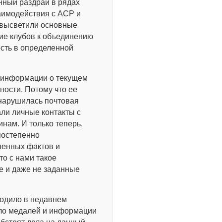
нный раздрай в рядах
аимодействия с ACP и
и высветили основные
ие клубов к объединению
ость в определенной
й информации о текущем
ности. Потому что ее
 нарушилась почтовая
али личные контакты с
нам. И только теперь,
 постепенно
ненных фактов и
то с нами такое
е и даже не заданные
сходило в недавнем
ыло медалей и информации