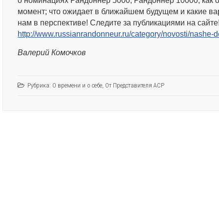
о номинациях Рандоннер 5000, Рандоннер 10000; как 
момент; что ожидает в ближайшем будущем и какие ва
нам в перспективе! Следите за публикациями на сайт
http://www.russianrandonneur.ru/category/novosti/nashe-de
Валерий Комочков
Рубрика:
О времени и о себе
,
От Представителя АСР