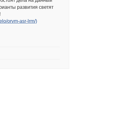
обстоят дела на данный
рианты развития светят
е!
lo/orvm-asr-lrm/)