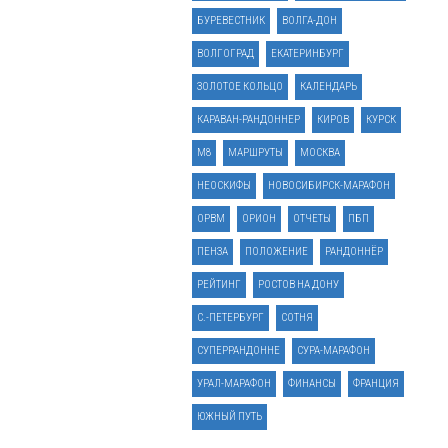
БУРЕВЕСТНИК
ВОЛГА-ДОН
ВОЛГОГРАД
ЕКАТЕРИНБУРГ
ЗОЛОТОЕ КОЛЬЦО
КАЛЕНДАРЬ
КАРАВАН-РАНДОННЕР
КИРОВ
КУРСК
М8
МАРШРУТЫ
МОСКВА
НЕОСКИФЫ
НОВОСИБИРСК-МАРАФОН
ОРВМ
ОРИОН
ОТЧЕТЫ
ПБП
ПЕНЗА
ПОЛОЖЕНИЕ
РАНДОННЁР
РЕЙТИНГ
РОСТОВ НА ДОНУ
С.-ПЕТЕРБУРГ
СОТНЯ
СУПЕРРАНДОННЕ
СУРА-МАРАФОН
УРАЛ-МАРАФОН
ФИНАНСЫ
ФРАНЦИЯ
ЮЖНЫЙ ПУТЬ