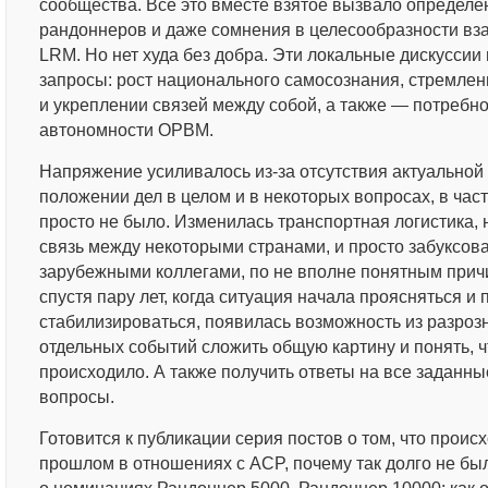
сообщества. Все это вместе взятое вызвало определе
рандоннеров и даже сомнения в целесообразности вз
LRM. Но нет худа без добра. Эти локальные дискусси
запросы: рост национального самосознания, стремлен
и укреплении связей между собой, а также — потребн
автономности ОРВМ.
Напряжение усиливалось из-за отсутствия актуально
положении дел в целом и в некоторых вопросах, в част
просто не было. Изменилась транспортная логистика,
связь между некоторыми странами, и просто забуксов
зарубежными коллегами, по не вполне понятным причи
спустя пару лет, когда ситуация начала проясняться и
стабилизироваться, появилась возможность из разроз
отдельных событий сложить общую картину и понять, ч
происходило. А также получить ответы на все заданны
вопросы.
Готовится к публикации серия постов о том, что прои
прошлом в отношениях с ACP, почему так долго не б