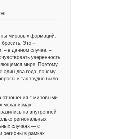
иев
мены мировых формаций.
 бросить. Это –
 – в данном случае, –
очувствовать уверенность
еняющемся мире. Поэтому
е один-два года, почему
опросы и так трудно было
на отношения с мировыми
х механизмах
тразились на внутренней
колько региональных
ьных случаях — с
и регионы в рамках