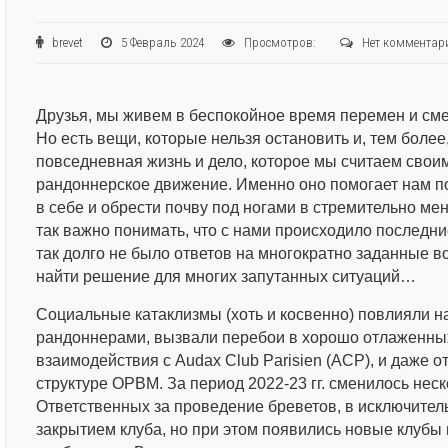
brevet
5 Февраль 2024
Просмотров:
Нет комментар
Друзья, мы живем в беспокойное время перемен и с
Но есть вещи, которые нельзя остановить и, тем более,
повседневная жизнь и дело, которое мы считаем своим,
рандоннерское движение. Именно оно помогает нам п
в себе и обрести почву под ногами в стремительно м
так важно понимать, что с нами происходило последни
так долго не было ответов на многократно заданные в
найти решение для многих запутанных ситуаций…
Социальные катаклизмы (хоть и косвенно) повлияли 
рандоннерами, вызвали перебои в хорошо отлаженны
взаимодействия с Audax Club Parisien (ACP), и даже о
структуре ОРВМ. За период 2022-23 гг. сменилось нес
Ответственных за проведение бреветов, в исключител
закрытием клуба, но при этом появились новые клубы 