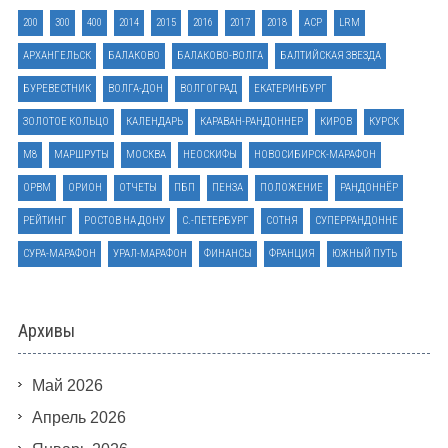
200
300
400
2014
2015
2016
2017
2018
ACP
LRM
АРХАНГЕЛЬСК
БАЛАКОВО
БАЛАКОВО-ВОЛГА
БАЛТИЙСКАЯ ЗВЕЗДА
БУРЕВЕСТНИК
ВОЛГА-ДОН
ВОЛГОГРАД
ЕКАТЕРИНБУРГ
ЗОЛОТОЕ КОЛЬЦО
КАЛЕНДАРЬ
КАРАВАН-РАНДОННЕР
КИРОВ
КУРСК
М8
МАРШРУТЫ
МОСКВА
НЕОСКИФЫ
НОВОСИБИРСК-МАРАФОН
ОРВМ
ОРИОН
ОТЧЕТЫ
ПБП
ПЕНЗА
ПОЛОЖЕНИЕ
РАНДОННЁР
РЕЙТИНГ
РОСТОВ НА ДОНУ
С.-ПЕТЕРБУРГ
СОТНЯ
СУПЕРРАНДОННЕ
СУРА-МАРАФОН
УРАЛ-МАРАФОН
ФИНАНСЫ
ФРАНЦИЯ
ЮЖНЫЙ ПУТЬ
Архивы
Май 2026
Апрель 2026