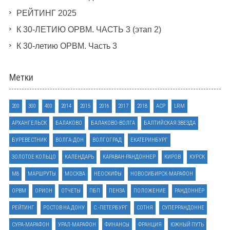
РЕЙТИНГ 2025
К 30-ЛЕТИЮ ОРВМ. ЧАСТЬ 3 (этап 2)
К 30-летию ОРВМ. Часть 3
Метки
200
300
400
2014
2015
2016
2017
2018
ACP
LRM
АРХАНГЕЛЬСК
БАЛАКОВО
БАЛАКОВО-ВОЛГА
БАЛТИЙСКАЯ ЗВЕЗДА
БУРЕВЕСТНИК
ВОЛГА-ДОН
ВОЛГОГРАД
ЕКАТЕРИНБУРГ
ЗОЛОТОЕ КОЛЬЦО
КАЛЕНДАРЬ
КАРАВАН-РАНДОННЕР
КИРОВ
КУРСК
М8
МАРШРУТЫ
МОСКВА
НЕОСКИФЫ
НОВОСИБИРСК-МАРАФОН
ОРВМ
ОРИОН
ОТЧЕТЫ
ПБП
ПЕНЗА
ПОЛОЖЕНИЕ
РАНДОННЁР
РЕЙТИНГ
РОСТОВ НА ДОНУ
С.-ПЕТЕРБУРГ
СОТНЯ
СУПЕРРАНДОННЕ
СУРА-МАРАФОН
УРАЛ-МАРАФОН
ФИНАНСЫ
ФРАНЦИЯ
ЮЖНЫЙ ПУТЬ