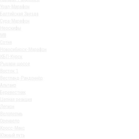
Урал-Марафон
Балтийская Звезда
Сура-Марафон
Неоскифы
М8
Сотня
Новосибирск-Марафон
КБП-Курск
Рыцари шоссе
Восток 1
Вестланд-Рандоннёр
Альтаир
Буревестник
Цепная реакция
Легион
Велопермь
Оренвело
Кросс-Макс
Южный путь