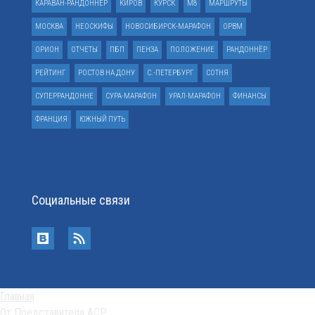
КАРАВАН-РАНДОННЕР
КИРОВ
КУРСК
М8
МАРШРУТЫ
МОСКВА
НЕОСКИФЫ
НОВОСИБИРСК-МАРАФОН
ОРВМ
ОРИОН
ОТЧЕТЫ
ПБП
ПЕНЗА
ПОЛОЖЕНИЕ
РАНДОННЁР
РЕЙТИНГ
РОСТОВ НА ДОНУ
С.-ПЕТЕРБУРГ
СОТНЯ
СУПЕРРАНДОННЕ
СУРА-МАРАФОН
УРАЛ-МАРАФОН
ФИНАНСЫ
ФРАНЦИЯ
ЮЖНЫЙ ПУТЬ
Социальные связи
Главная
От Представителя АСР