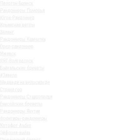
Пелотон Брянск
Рандоннёры Поморья
Югра-Рандоннер
Крымские ветры
Зилант
Рандоннеры Камчатки
Орел-рандоннер
Ижевск
RRT-Волгодонск
Байкальские бреветы
#Завело
Медведи на велосипеде
Страна гор
Рандоннеры Ставрополья
Енисейские бреветы
Рандоннеры Якутии
Фронтиры-рандоннеры
Котофот Audax
Эйфория-audax
Приморский бревет