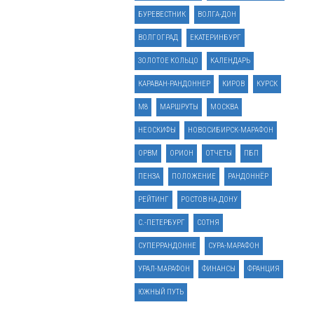
БУРЕВЕСТНИК
ВОЛГА-ДОН
ВОЛГОГРАД
ЕКАТЕРИНБУРГ
ЗОЛОТОЕ КОЛЬЦО
КАЛЕНДАРЬ
КАРАВАН-РАНДОННЕР
КИРОВ
КУРСК
М8
МАРШРУТЫ
МОСКВА
НЕОСКИФЫ
НОВОСИБИРСК-МАРАФОН
ОРВМ
ОРИОН
ОТЧЕТЫ
ПБП
ПЕНЗА
ПОЛОЖЕНИЕ
РАНДОННЁР
РЕЙТИНГ
РОСТОВ НА ДОНУ
С.-ПЕТЕРБУРГ
СОТНЯ
СУПЕРРАНДОННЕ
СУРА-МАРАФОН
УРАЛ-МАРАФОН
ФИНАНСЫ
ФРАНЦИЯ
ЮЖНЫЙ ПУТЬ