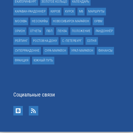
ЕКАТЕРИНБУРГ
ЗОЛОТОЕ КОЛЬЦО
КАЛЕНДАРЬ
КАРАВАН-РАНДОННЕР
КИРОВ
КУРСК
М8
МАРШРУТЫ
МОСКВА
НЕОСКИФЫ
НОВОСИБИРСК-МАРАФОН
ОРВМ
ОРИОН
ОТЧЕТЫ
ПБП
ПЕНЗА
ПОЛОЖЕНИЕ
РАНДОННЁР
РЕЙТИНГ
РОСТОВ НА ДОНУ
С.-ПЕТЕРБУРГ
СОТНЯ
СУПЕРРАНДОННЕ
СУРА-МАРАФОН
УРАЛ-МАРАФОН
ФИНАНСЫ
ФРАНЦИЯ
ЮЖНЫЙ ПУТЬ
Социальные связи