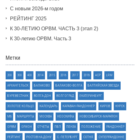
С новым 2026-м годом
РЕЙТИНГ 2025
К 30-ЛЕТИЮ ОРВМ. ЧАСТЬ 3 (этап 2)
К 30-летию ОРВМ. Часть 3
Метки
200
300
400
2014
2015
2016
2017
2018
ACP
LRM
АРХАНГЕЛЬСК
БАЛАКОВО
БАЛАКОВО-ВОЛГА
БАЛТИЙСКАЯ ЗВЕЗДА
БУРЕВЕСТНИК
ВОЛГА-ДОН
ВОЛГОГРАД
ЕКАТЕРИНБУРГ
ЗОЛОТОЕ КОЛЬЦО
КАЛЕНДАРЬ
КАРАВАН-РАНДОННЕР
КИРОВ
КУРСК
М8
МАРШРУТЫ
МОСКВА
НЕОСКИФЫ
НОВОСИБИРСК-МАРАФОН
ОРВМ
ОРИОН
ОТЧЕТЫ
ПБП
ПЕНЗА
ПОЛОЖЕНИЕ
РАНДОННЁР
РЕЙТИНГ
РОСТОВ НА ДОНУ
С.-ПЕТЕРБУРГ
СОТНЯ
СУПЕРРАНДОННЕ