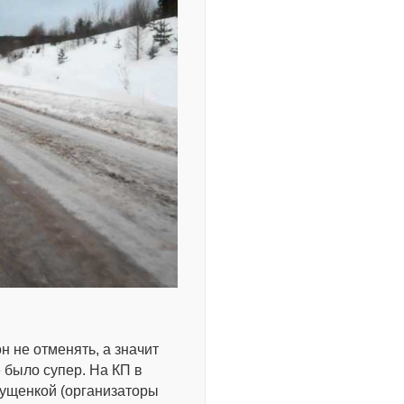
 не отменять, а значит
 было супер. На КП в
гущенкой (организаторы