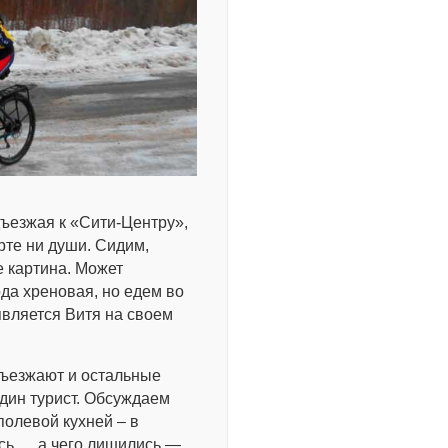
дъезжая к «Сити-Центру»,
арте ни души. Сидим,
е картина. Может
да хреновая, но едем во
оявляется Витя на своем
дъезжают и остальные
один турист. Обсуждаем
полевой кухней – в
ись … а чего лишились —