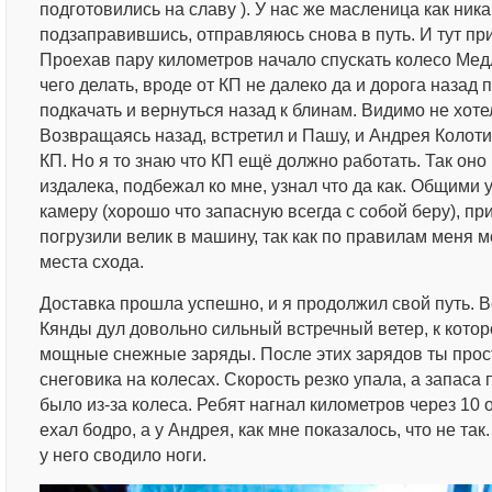
подготовились на славу ). У нас же масленица как ник
подзаправившись, отправляюсь снова в путь. И тут п
Проехав пару километров начало спускать колесо Медл
чего делать, вроде от КП не далеко да и дорога назад 
подкачать и вернуться назад к блинам. Видимо не хоте
Возвращаясь назад, встретил и Пашу, и Андрея Колоти
КП. Но я то знаю что КП ещё должно работать. Так оно 
издалека, подбежал ко мне, узнал что да как. Общими
камеру (хорошо что запасную всегда с собой беру), пр
погрузили велик в машину, так как по правилам меня 
места схода.
Доставка прошла успешно, и я продолжил свой путь. 
Кянды дул довольно сильный встречный ветер, к кото
мощные снежные заряды. После этих зарядов ты прос
снеговика на колесах. Скорость резко упала, а запаса
было из-за колеса. Ребят нагнал километров через 10 
ехал бодро, а у Андрея, как мне показалось, что не та
у него сводило ноги.