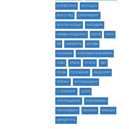
БУРЕВЕСТНИК
ВОЛГА-ДОН
ВОЛГОГРАД
ЕКАТЕРИНБУРГ
ЗОЛОТОЕ КОЛЬЦО
КАЛЕНДАРЬ
КАРАВАН-РАНДОННЕР
КИРОВ
КУРСК
М8
МАРШРУТЫ
МОСКВА
НЕОСКИФЫ
НОВОСИБИРСК-МАРАФОН
ОРВМ
ОРИОН
ОТЧЕТЫ
ПБП
ПЕНЗА
ПОЛОЖЕНИЕ
РАНДОННЁР
РЕЙТИНГ
РОСТОВ НА ДОНУ
С.-ПЕТЕРБУРГ
СОТНЯ
СУПЕРРАНДОННЕ
СУРА-МАРАФОН
УРАЛ-МАРАФОН
ФИНАНСЫ
ФРАНЦИЯ
ЮЖНЫЙ ПУТЬ