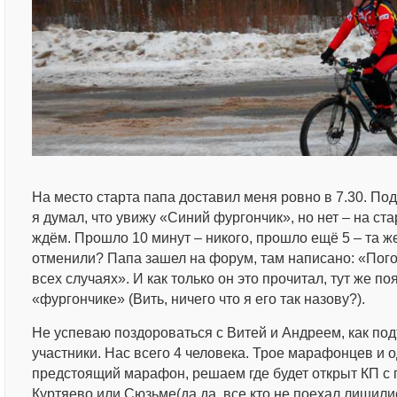
На место старта папа доставил меня ровно в 7.30. По
я думал, что увижу «Синий фургончик», но нет – на ст
ждём. Прошло 10 минут – никого, прошло ещё 5 – та ж
отменили? Папа зашел на форум, там написано: «Пого
всех случаях». И как только он это прочитал, тут же п
«фургончике» (Вить, ничего что я его так назову?).
Не успеваю поздороваться с Витей и Андреем, как по
участники. Нас всего 4 человека. Трое марафонцев и 
предстоящий марафон, решаем где будет открыт КП с 
Куртяево или Сюзьме(да да, все кто не поехал лишил