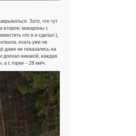
крываться. Зато, что тут
на второе: макароны с
местить что я и сделал ),
отвала, ехать уже не
щё даже не показались на
ки доехал никакой, каждая
 а с горки – 28 км/ч.