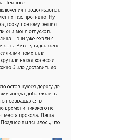
ак. Немного
риключения продолжаются.
енно так, противно. Ну
под горку, поэтому решил
ли они меня отпускать
лина – они уже ехали с
и есть. Витя, увидев меня
 усилиями поменяли
икрутили назад колесо и
можно было доставить до
Всю оставшуюся дорогу до
рому иногда добавлялись
то превращался в
 по времени никакого не
от места прокола. Паша
к. Позднее выяснилось, что