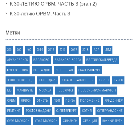
К 30-ЛЕТИЮ ОРВМ. ЧАСТЬ 3 (этап 2)
К 30-летию ОРВМ. Часть 3
Метки
200
300
400
2014
2015
2016
2017
2018
ACP
LRM
АРХАНГЕЛЬСК
БАЛАКОВО
БАЛАКОВО-ВОЛГА
БАЛТИЙСКАЯ ЗВЕЗДА
БУРЕВЕСТНИК
ВОЛГА-ДОН
ВОЛГОГРАД
ЕКАТЕРИНБУРГ
ЗОЛОТОЕ КОЛЬЦО
КАЛЕНДАРЬ
КАРАВАН-РАНДОННЕР
КИРОВ
КУРСК
М8
МАРШРУТЫ
МОСКВА
НЕОСКИФЫ
НОВОСИБИРСК-МАРАФОН
ОРВМ
ОРИОН
ОТЧЕТЫ
ПБП
ПЕНЗА
ПОЛОЖЕНИЕ
РАНДОННЁР
РЕЙТИНГ
РОСТОВ НА ДОНУ
С.-ПЕТЕРБУРГ
СОТНЯ
СУПЕРРАНДОННЕ
СУРА-МАРАФОН
УРАЛ-МАРАФОН
ФИНАНСЫ
ФРАНЦИЯ
ЮЖНЫЙ ПУТЬ