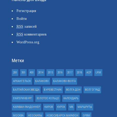
Регистрация
Войти
RSS
записей
RSS
комментариев
WordPress.org
Метки
200
300
400
2014
2015
2016
2017
2018
ACP
LRM
АРХАНГЕЛЬСК
БАЛАКОВО
БАЛАКОВО-ВОЛГА
БАЛТИЙСКАЯ ЗВЕЗДА
БУРЕВЕСТНИК
ВОЛГА-ДОН
ВОЛГОГРАД
ЕКАТЕРИНБУРГ
ЗОЛОТОЕ КОЛЬЦО
КАЛЕНДАРЬ
КАРАВАН-РАНДОННЕР
КИРОВ
КУРСК
М8
МАРШРУТЫ
МОСКВА
НЕОСКИФЫ
НОВОСИБИРСК-МАРАФОН
ОРВМ