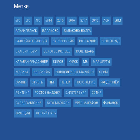
Метки
200
300
400
2014
2015
2016
2017
2018
ACP
LRM
АРХАНГЕЛЬСК
БАЛАКОВО
БАЛАКОВО-ВОЛГА
БАЛТИЙСКАЯ ЗВЕЗДА
БУРЕВЕСТНИК
ВОЛГА-ДОН
ВОЛГОГРАД
ЕКАТЕРИНБУРГ
ЗОЛОТОЕ КОЛЬЦО
КАЛЕНДАРЬ
КАРАВАН-РАНДОННЕР
КИРОВ
КУРСК
М8
МАРШРУТЫ
МОСКВА
НЕОСКИФЫ
НОВОСИБИРСК-МАРАФОН
ОРВМ
ОРИОН
ОТЧЕТЫ
ПБП
ПЕНЗА
ПОЛОЖЕНИЕ
РАНДОННЁР
РЕЙТИНГ
РОСТОВ НА ДОНУ
С.-ПЕТЕРБУРГ
СОТНЯ
СУПЕРРАНДОННЕ
СУРА-МАРАФОН
УРАЛ-МАРАФОН
ФИНАНСЫ
ФРАНЦИЯ
ЮЖНЫЙ ПУТЬ