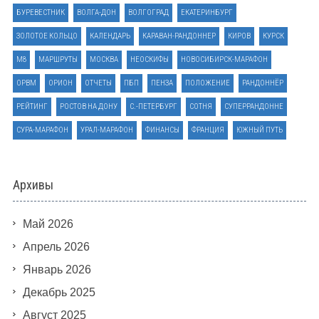
БУРЕВЕСТНИК
ВОЛГА-ДОН
ВОЛГОГРАД
ЕКАТЕРИНБУРГ
ЗОЛОТОЕ КОЛЬЦО
КАЛЕНДАРЬ
КАРАВАН-РАНДОННЕР
КИРОВ
КУРСК
М8
МАРШРУТЫ
МОСКВА
НЕОСКИФЫ
НОВОСИБИРСК-МАРАФОН
ОРВМ
ОРИОН
ОТЧЕТЫ
ПБП
ПЕНЗА
ПОЛОЖЕНИЕ
РАНДОННЁР
РЕЙТИНГ
РОСТОВ НА ДОНУ
С.-ПЕТЕРБУРГ
СОТНЯ
СУПЕРРАНДОННЕ
СУРА-МАРАФОН
УРАЛ-МАРАФОН
ФИНАНСЫ
ФРАНЦИЯ
ЮЖНЫЙ ПУТЬ
Архивы
Май 2026
Апрель 2026
Январь 2026
Декабрь 2025
Август 2025