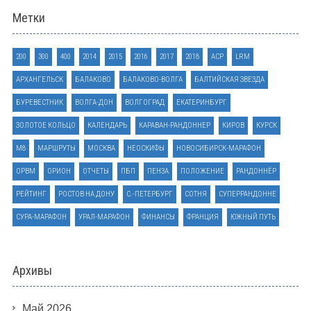
Метки
200
300
400
2014
2015
2016
2017
2018
ACP
LRM
АРХАНГЕЛЬСК
БАЛАКОВО
БАЛАКОВО-ВОЛГА
БАЛТИЙСКАЯ ЗВЕЗДА
БУРЕВЕСТНИК
ВОЛГА-ДОН
ВОЛГОГРАД
ЕКАТЕРИНБУРГ
ЗОЛОТОЕ КОЛЬЦО
КАЛЕНДАРЬ
КАРАВАН-РАНДОННЕР
КИРОВ
КУРСК
М8
МАРШРУТЫ
МОСКВА
НЕОСКИФЫ
НОВОСИБИРСК-МАРАФОН
ОРВМ
ОРИОН
ОТЧЕТЫ
ПБП
ПЕНЗА
ПОЛОЖЕНИЕ
РАНДОННЁР
РЕЙТИНГ
РОСТОВ НА ДОНУ
С.-ПЕТЕРБУРГ
СОТНЯ
СУПЕРРАНДОННЕ
СУРА-МАРАФОН
УРАЛ-МАРАФОН
ФИНАНСЫ
ФРАНЦИЯ
ЮЖНЫЙ ПУТЬ
Архивы
Май 2026