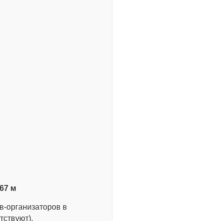
67 м
ов-организаторов в
тствуют).