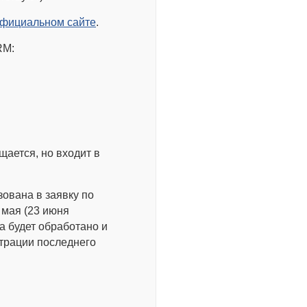
фициальном сайте
.
RM:
щается, но входит в
ована в заявку по
 мая (23 июня
а будет обработано и
страции последнего