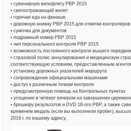
• сувенирную велофлягу РВР 2015
• светоотражающий жилет
• горячая еда на финише
• дорожную книжку PBP 2015 для отметки контролеров
• сумочка для документов
• подрамный номер РВР 2015
• чип персонального контроля PBP 2015
• возможность постоянного контроля вышего передви
• страховой полис аннулирования и медицинскую стра
соответствующую условиям, предоставленным агенто
• установку дорожных указателей маршрута
• сопровождение официальными машинами
• доступ к различным точкам контроля
• предусмотренную помощь на Контрольных пунктах
• угощение в четверг вечером на завершении церемон
• брошюру результатов и DVD 18-ого PBP, а также су
временем медаль (если вы выполнили пробег), высыл
2016 г. по вашему адресу.