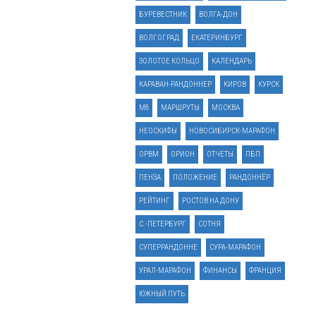
БУРЕВЕСТНИК
ВОЛГА-ДОН
ВОЛГОГРАД
ЕКАТЕРИНБУРГ
ЗОЛОТОЕ КОЛЬЦО
КАЛЕНДАРЬ
КАРАВАН-РАНДОННЕР
КИРОВ
КУРСК
М8
МАРШРУТЫ
МОСКВА
НЕОСКИФЫ
НОВОСИБИРСК-МАРАФОН
ОРВМ
ОРИОН
ОТЧЕТЫ
ПБП
ПЕНЗА
ПОЛОЖЕНИЕ
РАНДОННЁР
РЕЙТИНГ
РОСТОВ НА ДОНУ
С.-ПЕТЕРБУРГ
СОТНЯ
СУПЕРРАНДОННЕ
СУРА-МАРАФОН
УРАЛ-МАРАФОН
ФИНАНСЫ
ФРАНЦИЯ
ЮЖНЫЙ ПУТЬ