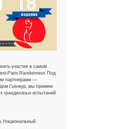
инять участие в самом
est-Paris Randonneur. Под
ими партнерами —
дом Гьянкур, мы примем
мых грандиозных испытаний
да, Национальный