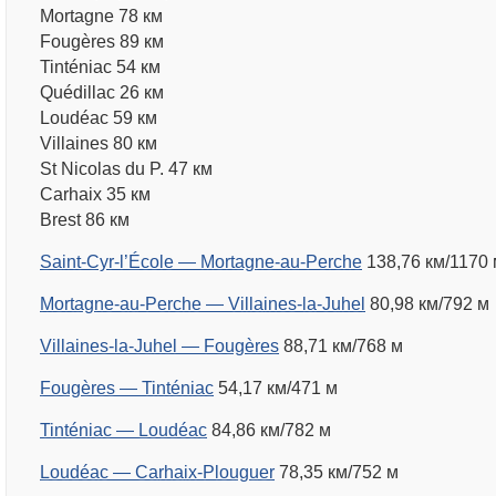
Mortagne 78 км
Fougères 89 км
Tinténiac 54 км
Quédillac 26 км
Loudéac 59 км
Villaines 80 км
St Nicolas du P. 47 км
Carhaix 35 км
Brest 86 км
Saint-Cyr-l’École — Mortagne-au-Perche
138,76 км/1170 
Mortagne-au-Perche — Villaines-la-Juhel
80,98 км/792 м
Villaines-la-Juhel — Fougères
88,71 км/768 м
Fougères — Tinténiac
54,17 км/471 м
Tinténiac — Loudéac
84,86 км/782 м
Loudéac — Carhaix-Plouguer
78,35 км/752 м