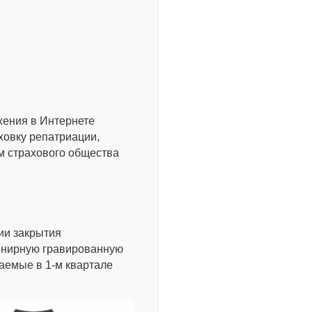
жения в Интернете
ховку репатриации,
м страхового общества
ии закрытия
венирную гравированную
аемые в 1-м квартале