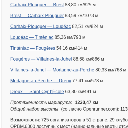
Carhaix-Plouguer — Brest
88,80 км/825 м
Brest — Carhaix-Plouguer
83,59 км/1073 м
Carhaix-Plouguer — Loudéac
82,51 км/824 м
Loudéac — Tinténiac
85,36 км/793 м
Tinténiac — Fougères
54,16 км/414 м
Fougères — Villaines-la-Juhel
88,68 км/866 м
Villaines-la-Juhel — Mortagne-au-Perche
80,33 км/768 м
Mortagne-au-Perche — Dreux
77,41 км/578 м
Dreux — Saint-Cyr-l’École
63,80 км/491 м
Протяженность маршрута:
1230,47 км
Общий набор высоты
(согласно Openrunner.com):
113
Возможности: 725 организаторов в 51 стране, 29 клуб
ОРВМ.6300 доступных мест (национальные квоты отсу