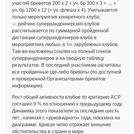
участий бреветов 200 х 2 + уч. бр 300 х 3 + … +
уч. бр 1200 х 12 (+ уч. флеша х 4). Учитываются
только мероприятия конкретного клуба;
— рейтинг суперрандоннерских клубов
рассчитывается по суммарной пройденной
дистанции суперрандоннеров клуба в
мероприятиях любых, в т.ч. зарубежных клубов.
Там же выложены ссылки на полный список
суперрандоннеров и на сводную таблицу
результатов. В последней участникам засчитаны
все пройденные где-либо бреветы (по доступной
и проверенной Организаторами бреветов
информации).
Рост общей активности клубов по критерию АСР
составил 9 % по отношению к предыдущему году.
Динамика этого показателя за последние шесть
лет , начиная с «доковидного» года, показана на
диаграмме. Кривая четко отражает внешние
обстоятельства в стране и мире.