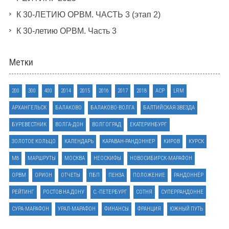
К 30-ЛЕТИЮ ОРВМ. ЧАСТЬ 3 (этап 2)
К 30-летию ОРВМ. Часть 3
Метки
200
300
400
2014
2015
2016
2017
2018
ACP
LRM
АРХАНГЕЛЬСК
БАЛАКОВО
БАЛАКОВО-ВОЛГА
БАЛТИЙСКАЯ ЗВЕЗДА
БУРЕВЕСТНИК
ВОЛГА-ДОН
ВОЛГОГРАД
ЕКАТЕРИНБУРГ
ЗОЛОТОЕ КОЛЬЦО
КАЛЕНДАРЬ
КАРАВАН-РАНДОННЕР
КИРОВ
КУРСК
М8
МАРШРУТЫ
МОСКВА
НЕОСКИФЫ
НОВОСИБИРСК-МАРАФОН
ОРВМ
ОРИОН
ОТЧЕТЫ
ПБП
ПЕНЗА
ПОЛОЖЕНИЕ
РАНДОННЁР
РЕЙТИНГ
РОСТОВ НА ДОНУ
С.-ПЕТЕРБУРГ
СОТНЯ
СУПЕРРАНДОННЕ
СУРА-МАРАФОН
УРАЛ-МАРАФОН
ФИНАНСЫ
ФРАНЦИЯ
ЮЖНЫЙ ПУТЬ