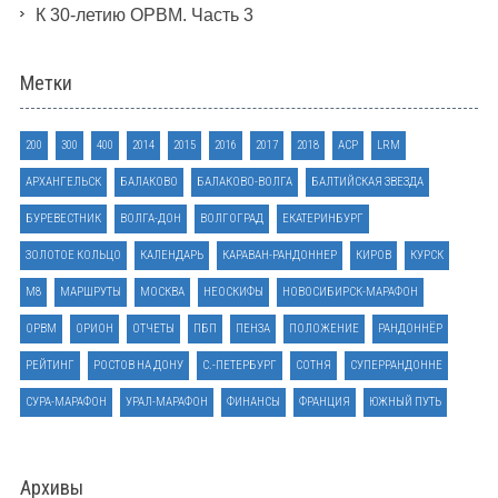
К 30-летию ОРВМ. Часть 3
Метки
200
300
400
2014
2015
2016
2017
2018
ACP
LRM
АРХАНГЕЛЬСК
БАЛАКОВО
БАЛАКОВО-ВОЛГА
БАЛТИЙСКАЯ ЗВЕЗДА
БУРЕВЕСТНИК
ВОЛГА-ДОН
ВОЛГОГРАД
ЕКАТЕРИНБУРГ
ЗОЛОТОЕ КОЛЬЦО
КАЛЕНДАРЬ
КАРАВАН-РАНДОННЕР
КИРОВ
КУРСК
М8
МАРШРУТЫ
МОСКВА
НЕОСКИФЫ
НОВОСИБИРСК-МАРАФОН
ОРВМ
ОРИОН
ОТЧЕТЫ
ПБП
ПЕНЗА
ПОЛОЖЕНИЕ
РАНДОННЁР
РЕЙТИНГ
РОСТОВ НА ДОНУ
С.-ПЕТЕРБУРГ
СОТНЯ
СУПЕРРАНДОННЕ
СУРА-МАРАФОН
УРАЛ-МАРАФОН
ФИНАНСЫ
ФРАНЦИЯ
ЮЖНЫЙ ПУТЬ
Архивы