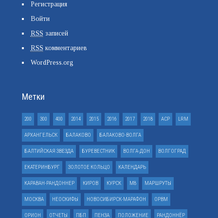
Регистрация
Войти
RSS
записей
RSS
комментариев
WordPress.org
Метки
200
300
400
2014
2015
2016
2017
2018
ACP
LRM
АРХАНГЕЛЬСК
БАЛАКОВО
БАЛАКОВО-ВОЛГА
БАЛТИЙСКАЯ ЗВЕЗДА
БУРЕВЕСТНИК
ВОЛГА-ДОН
ВОЛГОГРАД
ЕКАТЕРИНБУРГ
ЗОЛОТОЕ КОЛЬЦО
КАЛЕНДАРЬ
КАРАВАН-РАНДОННЕР
КИРОВ
КУРСК
М8
МАРШРУТЫ
МОСКВА
НЕОСКИФЫ
НОВОСИБИРСК-МАРАФОН
ОРВМ
ОРИОН
ОТЧЕТЫ
ПБП
ПЕНЗА
ПОЛОЖЕНИЕ
РАНДОННЁР