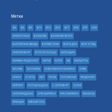
Метки
200
300
400
2014
2015
2016
2017
2018
ACP
LRM
АРХАНГЕЛЬСК
БАЛАКОВО
БАЛАКОВО-ВОЛГА
БАЛТИЙСКАЯ ЗВЕЗДА
БУРЕВЕСТНИК
ВОЛГА-ДОН
ВОЛГОГРАД
ЕКАТЕРИНБУРГ
ЗОЛОТОЕ КОЛЬЦО
КАЛЕНДАРЬ
КАРАВАН-РАНДОННЕР
КИРОВ
КУРСК
М8
МАРШРУТЫ
МОСКВА
НЕОСКИФЫ
НОВОСИБИРСК-МАРАФОН
ОРВМ
ОРИОН
ОТЧЕТЫ
ПБП
ПЕНЗА
ПОЛОЖЕНИЕ
РАНДОННЁР
РЕЙТИНГ
РОСТОВ НА ДОНУ
С.-ПЕТЕРБУРГ
СОТНЯ
СУПЕРРАНДОННЕ
СУРА-МАРАФОН
УРАЛ-МАРАФОН
ФИНАНСЫ
ФРАНЦИЯ
ЮЖНЫЙ ПУТЬ