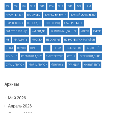
200
300
400
2014
2015
2016
2017
2018
ACP
LRM
АРХАНГЕЛЬСК
БАЛАКОВО
БАЛАКОВО-ВОЛГА
БАЛТИЙСКАЯ ЗВЕЗДА
БУРЕВЕСТНИК
ВОЛГА-ДОН
ВОЛГОГРАД
ЕКАТЕРИНБУРГ
ЗОЛОТОЕ КОЛЬЦО
КАЛЕНДАРЬ
КАРАВАН-РАНДОННЕР
КИРОВ
КУРСК
М8
МАРШРУТЫ
МОСКВА
НЕОСКИФЫ
НОВОСИБИРСК-МАРАФОН
ОРВМ
ОРИОН
ОТЧЕТЫ
ПБП
ПЕНЗА
ПОЛОЖЕНИЕ
РАНДОННЁР
РЕЙТИНГ
РОСТОВ НА ДОНУ
С.-ПЕТЕРБУРГ
СОТНЯ
СУПЕРРАНДОННЕ
СУРА-МАРАФОН
УРАЛ-МАРАФОН
ФИНАНСЫ
ФРАНЦИЯ
ЮЖНЫЙ ПУТЬ
Архивы
Май 2026
Апрель 2026