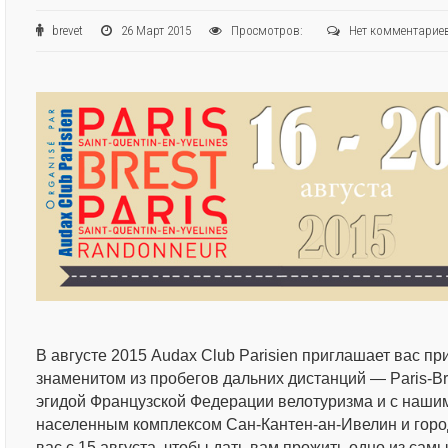
brevet
26 Март 2015
Просмотров:
Нет комментарие
В августе 2015 Audax Club Parisien приглашает вас пр
знаменитом из пробегов дальних дистанций — Paris-Br
эгидой Французской Федерации велотуризма и с наш
населенным комплексом Сан-Кантен-ан-Ивелин и горо
вас с 15 августа, чтобы дать вам прожить одно из са