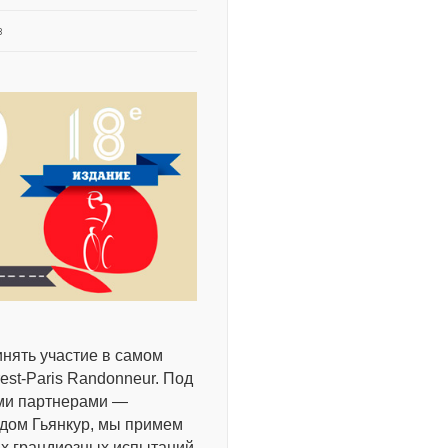
в
инять участие в самом
est-Paris Randonneur. Под
ими партнерами —
дом Гьянкур, мы примем
мых грандиозных испытаний