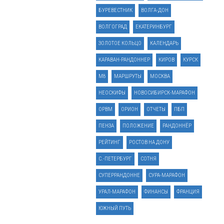
БУРЕВЕСТНИК
ВОЛГА-ДОН
ВОЛГОГРАД
ЕКАТЕРИНБУРГ
ЗОЛОТОЕ КОЛЬЦО
КАЛЕНДАРЬ
КАРАВАН-РАНДОННЕР
КИРОВ
КУРСК
М8
МАРШРУТЫ
МОСКВА
НЕОСКИФЫ
НОВОСИБИРСК-МАРАФОН
ОРВМ
ОРИОН
ОТЧЕТЫ
ПБП
ПЕНЗА
ПОЛОЖЕНИЕ
РАНДОННЁР
РЕЙТИНГ
РОСТОВ НА ДОНУ
С.-ПЕТЕРБУРГ
СОТНЯ
СУПЕРРАНДОННЕ
СУРА-МАРАФОН
УРАЛ-МАРАФОН
ФИНАНСЫ
ФРАНЦИЯ
ЮЖНЫЙ ПУТЬ