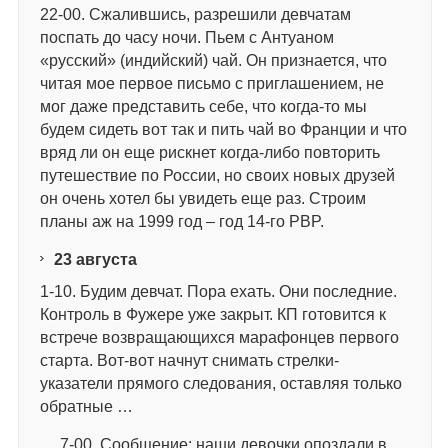
22-00. Сжалившись, разрешили девчатам
поспать до часу ночи. Пьем с Антуаном
«русский» (индийский) чай. Он признается, что
читая мое первое письмо с приглашением, не
мог даже представить себе, что когда-то мы
будем сидеть вот так и пить чай во Франции и что
вряд ли он еще рискнет когда-либо повторить
путешествие по России, но своих новых друзей
он очень хотел бы увидеть еще раз. Строим
планы аж на 1999 год – год 14-го PBP.
23
августа
1-10. Будим девчат. Пора ехать. Они последние.
Контроль в Фужере уже закрыт. КП готовится к
встрече возвращающихся марафонцев первого
старта. Вот-вот начнут снимать стрелки-
указатели прямого следования, оставляя только
обратные …
… 7-00. Сообщение: наши девочки опоздали в