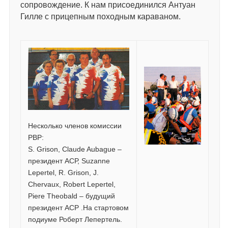
сопровождение. К нам присоединился Антуан
Гилле с прицепным походным караваном.
Несколько членов комиссии
РВР:
S. Grison, Claude Aubague –
президент АСР, Suzanne
Lepertel, R. Grison, J.
Chervaux, Robert Lepertel,
Piere Theobald – будущий
президент АСР .На стартовом
подиуме Роберт Лепертель.