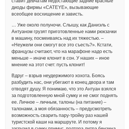
ставит девчатам недостающие задние красные
диоды фирмы «CATEYE», вызывающие
всеобщее восхищение и зависть.
… Уже около полуночи. Слышу, как Даниэль с
Антуаном грузят приготовленные нами рюкзачки
в машину, посмеиваясь над их тяжестью. –
«Неужели они смогут все это съесть?». Кстати,
французы считают, что на марафоне надо есть
меньше – иначе клонит в сон. У наших – иное
мнение на этот счет: пусть клонит!
Вдруг – взрыв неудержимого хохота. Боясь
разбудить нас, они убегают в конец двора и там
отводят душу. Я понимаю, что это Антуан взялся
за подготовленную мной сумку и не смог поднять
ее. Личное – личным, талоны (на питание) –
талонами, а моя обязанность – предусмотреть
возможность сварить пару-тройку раз нашей
туристской каши на маршруте. И потому я
загрузил в сумку примус, полтора литра бензина,