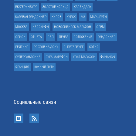
ЕКАТЕРИНБУРГ
ЗОЛОТОЕ КОЛЬЦО
КАЛЕНДАРЬ
КАРАВАН-РАНДОННЕР
КИРОВ
КУРСК
М8
МАРШРУТЫ
МОСКВА
НЕОСКИФЫ
НОВОСИБИРСК-МАРАФОН
ОРВМ
ОРИОН
ОТЧЕТЫ
ПБП
ПЕНЗА
ПОЛОЖЕНИЕ
РАНДОННЁР
РЕЙТИНГ
РОСТОВ НА ДОНУ
С.-ПЕТЕРБУРГ
СОТНЯ
СУПЕРРАНДОННЕ
СУРА-МАРАФОН
УРАЛ-МАРАФОН
ФИНАНСЫ
ФРАНЦИЯ
ЮЖНЫЙ ПУТЬ
Социальные связи