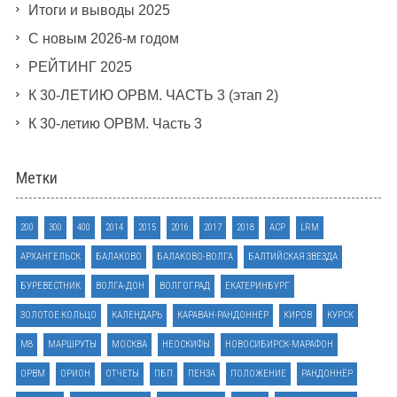
Итоги и выводы 2025
С новым 2026-м годом
РЕЙТИНГ 2025
К 30-ЛЕТИЮ ОРВМ. ЧАСТЬ 3 (этап 2)
К 30-летию ОРВМ. Часть 3
Метки
200
300
400
2014
2015
2016
2017
2018
ACP
LRM
АРХАНГЕЛЬСК
БАЛАКОВО
БАЛАКОВО-ВОЛГА
БАЛТИЙСКАЯ ЗВЕЗДА
БУРЕВЕСТНИК
ВОЛГА-ДОН
ВОЛГОГРАД
ЕКАТЕРИНБУРГ
ЗОЛОТОЕ КОЛЬЦО
КАЛЕНДАРЬ
КАРАВАН-РАНДОННЕР
КИРОВ
КУРСК
М8
МАРШРУТЫ
МОСКВА
НЕОСКИФЫ
НОВОСИБИРСК-МАРАФОН
ОРВМ
ОРИОН
ОТЧЕТЫ
ПБП
ПЕНЗА
ПОЛОЖЕНИЕ
РАНДОННЁР