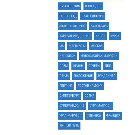
БУРЕВЕСТНИК
ВОЛГА-ДОН
ВОЛГОГРАД
ЕКАТЕРИНБУРГ
ЗОЛОТОЕ КОЛЬЦО
КАЛЕНДАРЬ
КАРАВАН-РАНДОННЕР
КИРОВ
КУРСК
М8
МАРШРУТЫ
МОСКВА
НЕОСКИФЫ
НОВОСИБИРСК-МАРАФОН
ОРВМ
ОРИОН
ОТЧЕТЫ
ПБП
ПЕНЗА
ПОЛОЖЕНИЕ
РАНДОННЁР
РЕЙТИНГ
РОСТОВ НА ДОНУ
С.-ПЕТЕРБУРГ
СОТНЯ
СУПЕРРАНДОННЕ
СУРА-МАРАФОН
УРАЛ-МАРАФОН
ФИНАНСЫ
ФРАНЦИЯ
ЮЖНЫЙ ПУТЬ